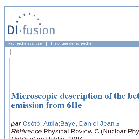
Recherche avancée
|
Historique de recherche
Microscopic description of the be
emission from 6He
par
Csótó, Attila
;Baye, Daniel Jean
Référence
Physical Review C (Nuclear Phys
Publication
Publié, 1994