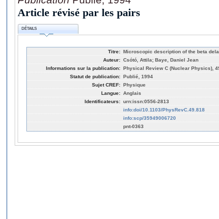
Article révisé par les pairs
DÉTAILS
Titre:
Microscopic description of the beta de
Auteur:
Csótó, Attila; Baye, Daniel Jean
Informations sur la publication:
Physical Review C (Nuclear Physics), 49
Statut de publication:
Publié, 1994
Sujet CREF:
Physique
Langue:
Anglais
Identificateurs:
urn:issn:0556-2813
info:doi/10.1103/PhysRevC.49.818
info:scp/35949006720
pnt-0363