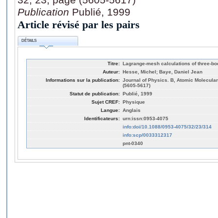
Publication
Publié, 1999
Article révisé par les pairs
DÉTAILS
Titre:
Lagrange-mesh calculations of three-b
Auteur:
Hesse, Michel; Baye, Daniel Jean
Informations sur la publication:
Journal of Physics. B, Atomic Molecular
(5605-5617)
Statut de publication:
Publié, 1999
Sujet CREF:
Physique
Langue:
Anglais
Identificateurs:
urn:issn:0953-4075
info:doi/10.1088/0953-4075/32/23/314
info:scp/0033312317
pnt-0340