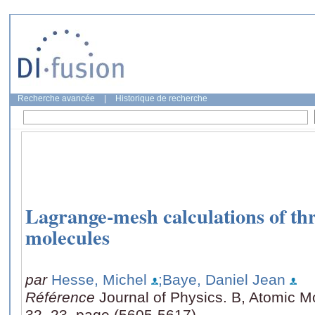
Recherche avancée
|
Historique de recherche
Lagrange-mesh calculations of th
molecules
par
Hesse, Michel
;Baye, Daniel Jean
Référence
Journal of Physics. B, Atomic M
32, 23, page (5605-5617)