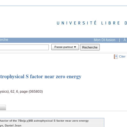
herche
Mon DI-fusion
|
À 
Passe-partout
Citer
trophysical S factor near zero energy
sics), 62, 6, page (065803)
havior of the 7Be(p,γ)8B astrophysical S factor near zero energy
ye, Daniel Jean