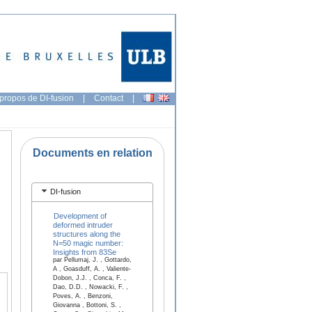
propos de DI-fusion
|
Contact
|
Documents en relation
DI-fusion
Development of
deformed intruder
structures along the
N=50 magic number:
Insights from 83Se
par Pellumaj, J. , Gottardo,
A , Goasduff, A. , Valiente-
Dobon, J.J. , Conca, F. ,
Dao, D.D. , Nowacki, F. ,
Poves, A. , Benzoni,
Giovanna , Bottoni, S. ,