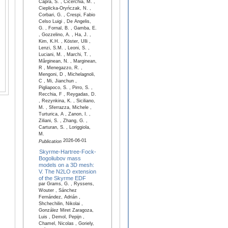
Capra, S. , Cicerchia, M. ,
Cieplicka-Oryńczak, N. ,
Corbari, G. , Crespi, Fabio
Celso Luigi , De Angelis,
G. , Fornal, B. , Gamba, E.
, Gozzelino, A. , Ha, J. ,
Kim, K.H. , Köster, Ulli ,
Lenzi, S.M. , Leoni, S. ,
Luciani, M. , Marchi, T. ,
Mărginean, N. , Marginean,
R , Menegazzo, R. ,
Mengoni, D , Michelagnoli,
C , Mi, Jianchun ,
Pigliapoco, S. , Pirro, S. ,
Recchia, F , Reygadas, D.
, Rezynkina, K. , Siciliano,
M. , Sferrazza, Michele ,
Turturica, A , Zanon, I. ,
Ziliani, S. , Zhang, G. ,
Carturan, S. , Loriggiola,
M.
2026-06-01
Publication
Skyrme-Hartree-Fock-
Bogoliubov mass
models on a 3D mesh:
V. The N2LO extension
of the Skyrme EDF
par Grams, G. , Ryssens,
Wouter , Sánchez
Fernández, Adrián ,
Shchechilin, Nikolai ,
González Miret Zaragoza,
Luis , Demol, Pepijn ,
Chamel, Nicolas , Goriely,