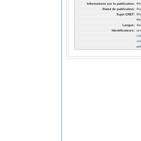
Informations sur la publication:
Ph
Statut de publication:
Pu
Sujet CREF:
Ph
Ph
Langue:
An
Identificateurs:
ur
in
in
pn