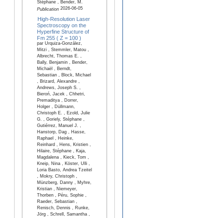
Stéphane , Bender, M.
2026-06-05
Publication
High-Resolution Laser
Spectroscopy on the
Hyperfine Structure of
Fm 255 ( Z = 100 )
par Urquiza-González,
Mitzi , Stemmler, Matou ,
Albrecht, Thomas E. ,
Bally, Benjamin , Bender,
Michaël , Berndt,
Sebastian , Block, Michael
, Brizard, Alexandre ,
Andrews, Joseph S. ,
Bieroń, Jacek , Chhetri,
Premaditya , Dorrer,
Holger , Düllmann,
Christoph E. , Ezold, Julie
G. , Goriely, Stéphane ,
Gutiérrez, Manuel J. ,
Hanstorp, Dag , Hasse,
Raphael , Heinke,
Reinhard , Hens, Kristien ,
Hilaire, Stéphane , Kaja,
Magdalena , Kieck, Tom ,
Kneip, Nina , Köster, Ulli ,
Loria Basto, Andrea Tzeitel
, Mokry, Christoph ,
Münzberg, Danny , Myhre,
Kristian , Niemeyer,
Thorben , Péru, Sophie ,
Raeder, Sebastian ,
Renisch, Dennis , Runke,
Jörg , Schrell, Samantha ,