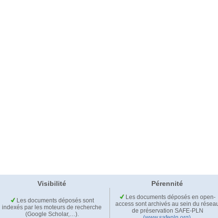
Visibilité
Pérennité
Les documents déposés en open-
Les documents déposés sont
access sont archivés au sein du résea
indexés par les moteurs de recherche
de préservation SAFE-PLN
(Google Scholar,…).
(www.safepln.org)
.