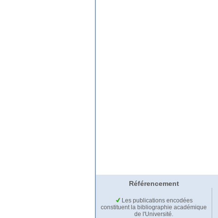
Référencement
Les publications encodées
constituent la bibliographie académique
de l'Université.