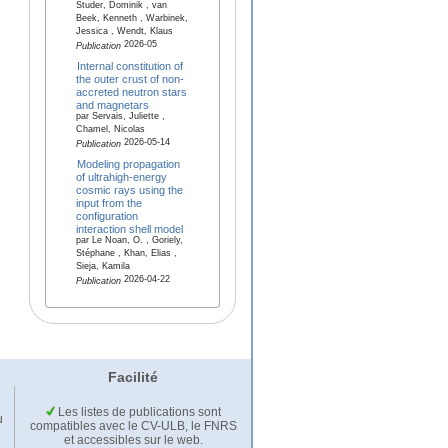
Studer, Dominik , van
Beek, Kenneth , Warbinek,
Jessica , Wendt, Klaus
2026-05
Publication
Internal constitution of
the outer crust of non-
accreted neutron stars
and magnetars
par Servais, Juliette ,
Chamel, Nicolas
2026-05-14
Publication
Modeling propagation
of ultrahigh-energy
cosmic rays using the
input from the
configuration
interaction shell model
par Le Noan, O. , Goriely,
Stéphane , Khan, Elias ,
Sieja, Kamila
2026-04-22
Publication
Facilité
Les listes de publications sont
u
compatibles avec le CV-ULB, le FNRS
et accessibles sur le web.