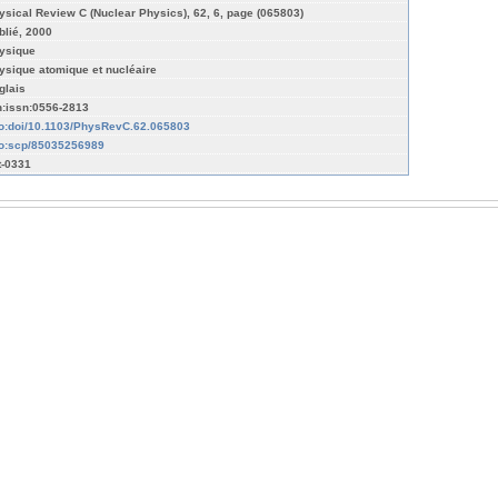
ysical Review C (Nuclear Physics), 62, 6, page (065803)
blié, 2000
ysique
ysique atomique et nucléaire
glais
n:issn:0556-2813
fo:doi/10.1103/PhysRevC.62.065803
fo:scp/85035256989
t-0331