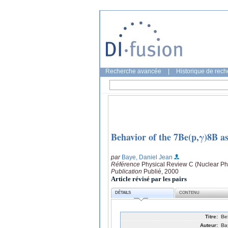
Recherche avancée
|
Historique de rec
Behavior of the 7Be(p,γ)8B as
par
Baye, Daniel Jean
Référence
Physical Review C (Nuclear Phy
Publication
Publié, 2000
Article révisé par les pairs
DÉTAILS
CONTENU
Titre:
Be
Auteur:
Ba