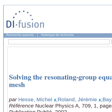
Recherche avancée
|
Historique de recherche
Solving the resonating-group equ
mesh
par
Hesse, Michel
;Roland, Jérémie
;Bay
Référence
Nuclear Physics A, 709, 1, page
Publication
Publié, 2002