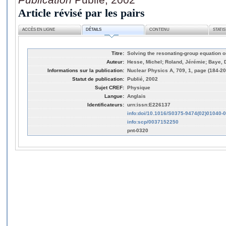
Article révisé par les pairs
ACCÈS EN LIGNE
DÉTAILS
CONTENU
STATI
Titre:
Solving the resonating-group equation
Auteur:
Hesse, Michel; Roland, Jérémie; Baye, 
Informations sur la publication:
Nuclear Physics A, 709, 1, page (184-20
Statut de publication:
Publié, 2002
Sujet CREF:
Physique
Langue:
Anglais
Identificateurs:
urn:issn:E226137
info:doi/10.1016/S0375-9474(02)01040-0
info:scp/0037152250
pnt-0320