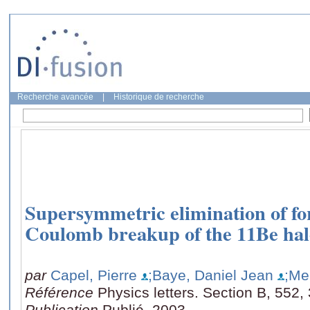
Recherche avancée
|
Historique de recherche
Supersymmetric elimination of for
Coulomb breakup of the 11Be hal
par
Capel, Pierre
;Baye, Daniel Jean
;Me
Référence
Physics letters. Section B, 552,
Publication
Publié, 2003