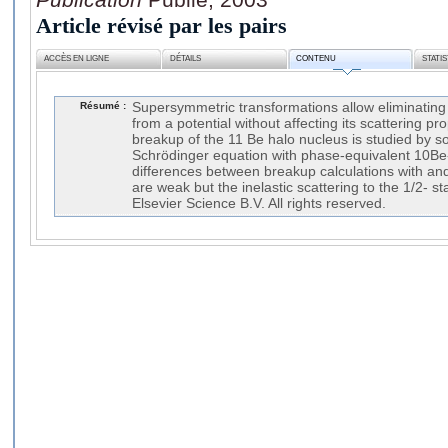
Article révisé par les pairs
ACCÈS EN LIGNE
DÉTAILS
CONTENU
STATI
Résumé :
Supersymmetric transformations allow eliminating
from a potential without affecting its scattering p
breakup of the 11 Be halo nucleus is studied by s
Schrödinger equation with phase-equivalent 10Be-
differences between breakup calculations with and
are weak but the inelastic scattering to the 1/2- s
Elsevier Science B.V. All rights reserved.