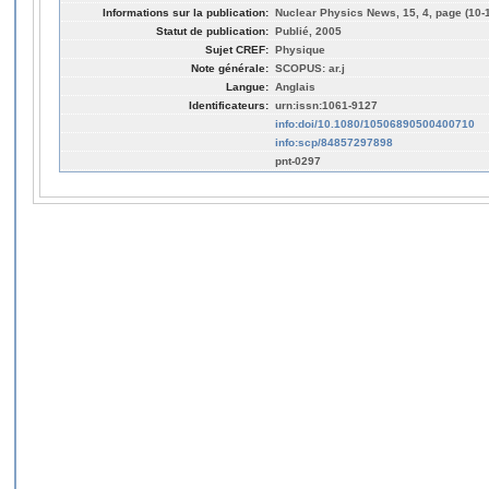
Informations sur la publication:
Nuclear Physics News, 15, 4, page (10-
Statut de publication:
Publié, 2005
Sujet CREF:
Physique
Note générale:
SCOPUS: ar.j
Langue:
Anglais
Identificateurs:
urn:issn:1061-9127
info:doi/10.1080/10506890500400710
info:scp/84857297898
pnt-0297