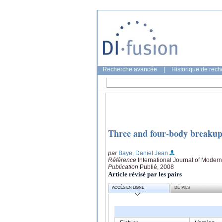
Recherche avancée
|
Historique de rec
Three and four-body breakup
par
Baye, Daniel Jean
Référence
International Journal of Moder
Publication
Publié, 2008
Article révisé par les pairs
ACCÈS EN LIGNE
DÉTAILS