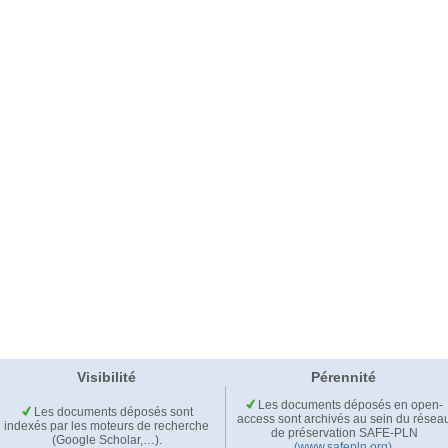
Visibilité
Pérennité
Les documents déposés en open-
Les documents déposés sont
access sont archivés au sein du résea
indexés par les moteurs de recherche
de préservation SAFE-PLN
(Google Scholar,…).
(www.safepln.org)
.