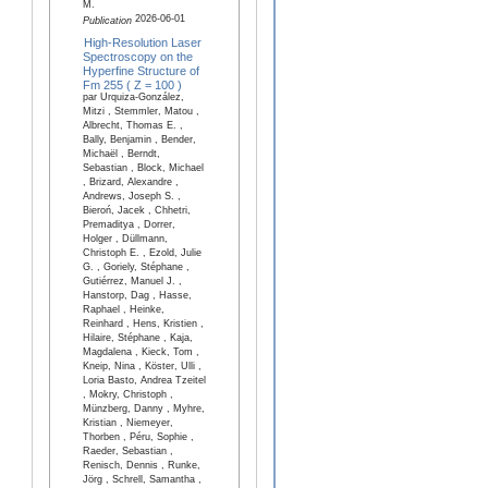
M.
2026-06-01
Publication
High-Resolution Laser
Spectroscopy on the
Hyperfine Structure of
Fm 255 ( Z = 100 )
par Urquiza-González,
Mitzi , Stemmler, Matou ,
Albrecht, Thomas E. ,
Bally, Benjamin , Bender,
Michaël , Berndt,
Sebastian , Block, Michael
, Brizard, Alexandre ,
Andrews, Joseph S. ,
Bieroń, Jacek , Chhetri,
Premaditya , Dorrer,
Holger , Düllmann,
Christoph E. , Ezold, Julie
G. , Goriely, Stéphane ,
Gutiérrez, Manuel J. ,
Hanstorp, Dag , Hasse,
Raphael , Heinke,
Reinhard , Hens, Kristien ,
Hilaire, Stéphane , Kaja,
Magdalena , Kieck, Tom ,
Kneip, Nina , Köster, Ulli ,
Loria Basto, Andrea Tzeitel
, Mokry, Christoph ,
Münzberg, Danny , Myhre,
Kristian , Niemeyer,
Thorben , Péru, Sophie ,
Raeder, Sebastian ,
Renisch, Dennis , Runke,
Jörg , Schrell, Samantha ,