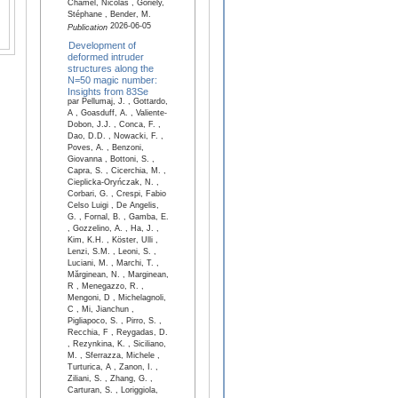
Chamel, Nicolas , Goriely,
Stéphane , Bender, M.
2026-06-05
Publication
Development of
deformed intruder
structures along the
N=50 magic number:
Insights from 83Se
par Pellumaj, J. , Gottardo,
A , Goasduff, A. , Valiente-
Dobon, J.J. , Conca, F. ,
Dao, D.D. , Nowacki, F. ,
Poves, A. , Benzoni,
Giovanna , Bottoni, S. ,
Capra, S. , Cicerchia, M. ,
Cieplicka-Oryńczak, N. ,
Corbari, G. , Crespi, Fabio
Celso Luigi , De Angelis,
G. , Fornal, B. , Gamba, E.
, Gozzelino, A. , Ha, J. ,
Kim, K.H. , Köster, Ulli ,
Lenzi, S.M. , Leoni, S. ,
Luciani, M. , Marchi, T. ,
Mărginean, N. , Marginean,
R , Menegazzo, R. ,
Mengoni, D , Michelagnoli,
C , Mi, Jianchun ,
Pigliapoco, S. , Pirro, S. ,
Recchia, F , Reygadas, D.
, Rezynkina, K. , Siciliano,
M. , Sferrazza, Michele ,
Turturica, A , Zanon, I. ,
Ziliani, S. , Zhang, G. ,
Carturan, S. , Loriggiola,