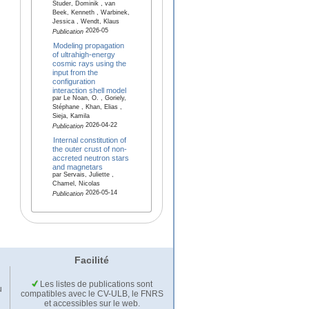
Studer, Dominik , van
Beek, Kenneth , Warbinek,
Jessica , Wendt, Klaus
2026-05
Publication
Modeling propagation
of ultrahigh-energy
cosmic rays using the
input from the
configuration
interaction shell model
par Le Noan, O. , Goriely,
Stéphane , Khan, Elias ,
Sieja, Kamila
2026-04-22
Publication
Internal constitution of
the outer crust of non-
accreted neutron stars
and magnetars
par Servais, Juliette ,
Chamel, Nicolas
2026-05-14
Publication
Facilité
Les listes de publications sont
u
compatibles avec le CV-ULB, le FNRS
et accessibles sur le web.