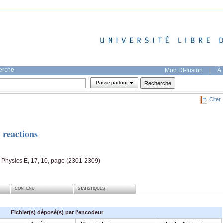
herche
Mon DI-fusion
|
À 
Passe-partout
Citer
 reactions
n Physics E, 17, 10, page (2301-2309)
CONTENU
STATISTIQUES
Fichier(s) déposé(s) par l'encodeur