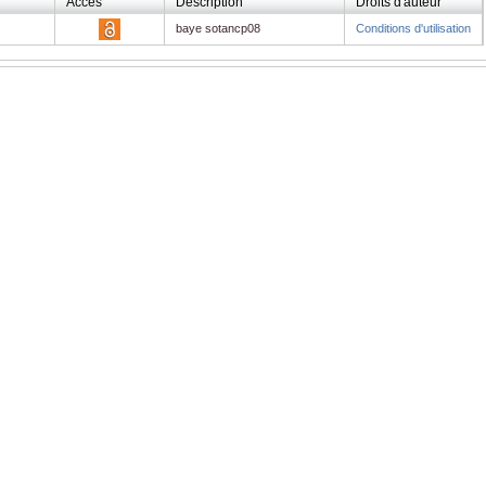
Accès
Description
Droits d'auteur
baye sotancp08
Conditions d'utilisation