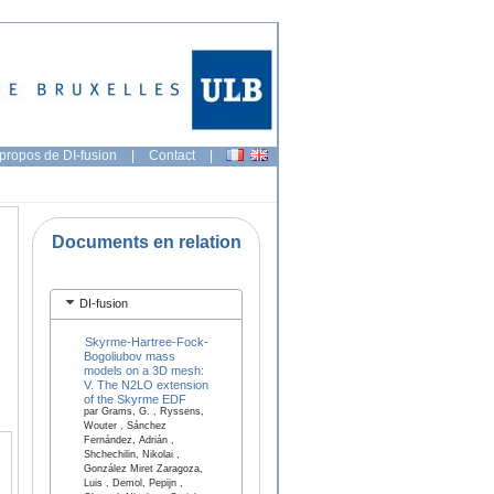
propos de DI-fusion
|
Contact
|
Documents en relation
DI-fusion
Skyrme-Hartree-Fock-
Bogoliubov mass
models on a 3D mesh:
V. The N2LO extension
of the Skyrme EDF
par Grams, G. , Ryssens,
Wouter , Sánchez
Fernández, Adrián ,
Shchechilin, Nikolai ,
González Miret Zaragoza,
Luis , Demol, Pepijn ,