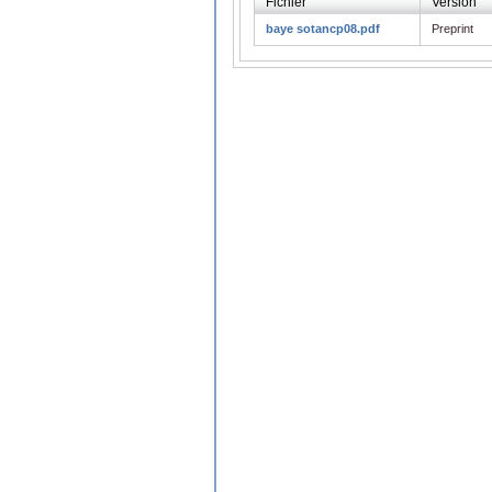
Fichier
Version
baye sotancp08.pdf
Preprint