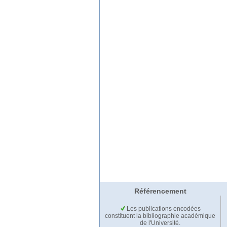
Référencement
Les publications encodées
constituent la bibliographie académique
de l'Université.