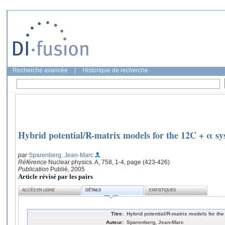
Recherche avancée
|
Historique de recherche
Hybrid potential/R-matrix models for the 12C + α s
par
Sparenberg, Jean-Marc
Référence
Nuclear physics. A, 758, 1-4, page (423-426)
Publication
Publié, 2005
Article révisé par les pairs
ACCÈS EN LIGNE
DÉTAILS
STATISTIQUES
Titre:
Hybrid potential/R-matrix models for th
Auteur:
Sparenberg, Jean-Marc