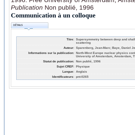
Publication
Non publié, 1996
Communication à un colloque
DÉTAILS
Titre:
Supersymmetry between deep and shallo
scattering
Auteur:
Sparenberg, Jean-Marc; Baye, Daniel J
Informations sur la publication:
North-West Europe nuclear physics conf
University of Amsterdam, Amsterdam, T
Statut de publication:
Non publié, 1996
Sujet CREF:
Physique
Langue:
Anglais
Identificateurs:
pnt-0265