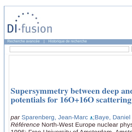
Recherche avancée
|
Historique de recherche
Supersymmetry between deep and 
potentials for 16O+16O scattering
par
Sparenberg, Jean-Marc
;Baye, Daniel
Référence
North-West Europe nuclear phys
1996: Free University of Amsterdam, Amst