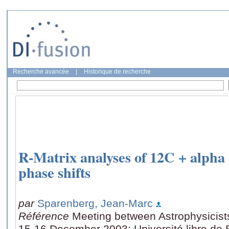
Recherche avancée
|
Historique de recherche
R-Matrix analyses of 12C + alpha e
phase shifts
par
Sparenberg, Jean-Marc
Référence
Meeting between Astrophysicists
15-16 December 2003: Université libre de B