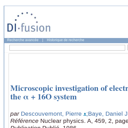
Recherche avancée
|
Historique de recherche
Microscopic investigation of electr
the α + 16O system
par
Descouvemont, Pierre
;Baye, Daniel 
Référence
Nuclear physics. A, 459, 2, pag
Publication
Publié, 1986