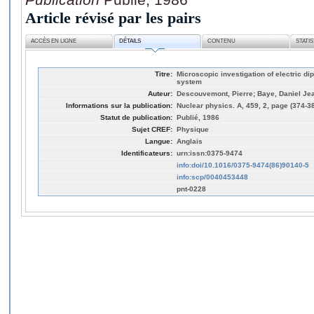
Article révisé par les pairs
ACCÈS EN LIGNE
DÉTAILS
CONTENU
STATI
Titre:
Microscopic investigation of electric dip
system
Auteur:
Descouvemont, Pierre; Baye, Daniel Je
Informations sur la publication:
Nuclear physics. A, 459, 2, page (374-3
Statut de publication:
Publié, 1986
Sujet CREF:
Physique
Langue:
Anglais
Identificateurs:
urn:issn:0375-9474
info:doi/10.1016/0375-9474(86)90140-5
info:scp/0040453448
pnt-0228