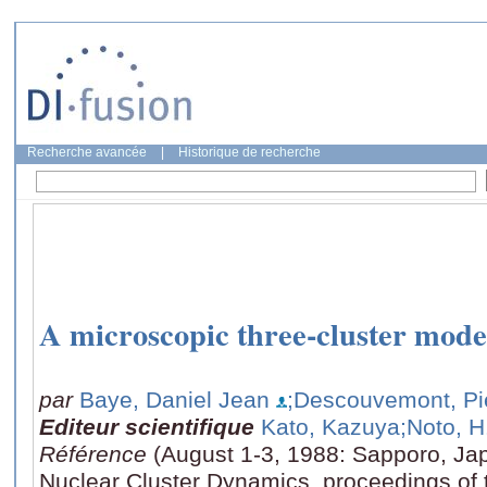
Recherche avancée
|
Historique de recherche
A microscopic three-cluster mode
par
Baye, Daniel Jean
;Descouvemont, Pi
Editeur scientifique
Kato, Kazuya
;Noto, H
Référence
(August 1-3, 1988: Sapporo, Ja
Nuclear Cluster Dynamics, proceedings of 