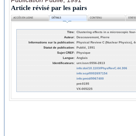
Article révisé par les pairs
ACCÈS EN LIGNE
DÉTAILS
CONTENU
STATI
Titre:
Clustering effects in a microscopic fou
Auteur:
Descouvemont, Pierre
Informations sur la publication:
Physical Review C (Nuclear Physics), 44
Statut de publication:
Publié, 1991
Sujet CREF:
Physique
Langue:
Anglais
Identificateurs:
urn:issn:0556-2813
info:doi/10.1103/PhysRevC.44.306
info:scp/0002697154
info:pmid/9967400
pnt-0195
VX-005225