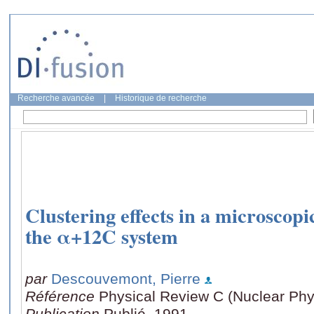
Recherche avancée
|
Historique de recherche
Clustering effects in a microscopi
the α+12C system
par
Descouvemont, Pierre
Référence
Physical Review C (Nuclear Phys
Publication
Publié, 1991