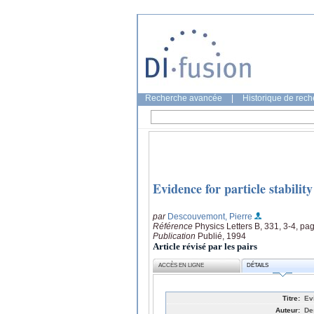
Recherche avancée
|
Historique de rec
Evidence for particle stabilit
par
Descouvemont, Pierre
Référence
Physics Letters B, 331, 3-4, pa
Publication
Publié, 1994
Article révisé par les pairs
ACCÈS EN LIGNE
DÉTAILS
Titre:
Ev
Auteur:
De