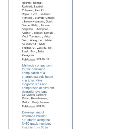
Redmer, Ronald ,
Rethfeld, Baerbel ,
Robinson, Alex P L ,
Röpke, Gerd , Soubiran,
François , Starrett, Charles
, Steinle-Neumann, Gerd ,
Sterne, Phillip , Tanaka,
Shigenori , Thompson,
Aidan P , Trickey, Samuel ,
Vinci, Tommaso , Vinko,
Sam , Wang, Lei , White,
Alexander J , White,
Thomas G , Zastrau, Ulf ,
Zurek, Eva , Tolias,
Panagiotis
2026-07-15
Publication
Methods comparison
for the emittance
computation of a
charged particle beam
in a lithium-like
magnetic lens and
comparison of different
degrader systems
par Mannie-Corbisier,
Marie , Hernalsteens,
Cédric , Pauly, Nicolas
2026-09
Publication
Development of
deformed intruder
structures along the
N=50 magic number:
Insights from 83Se