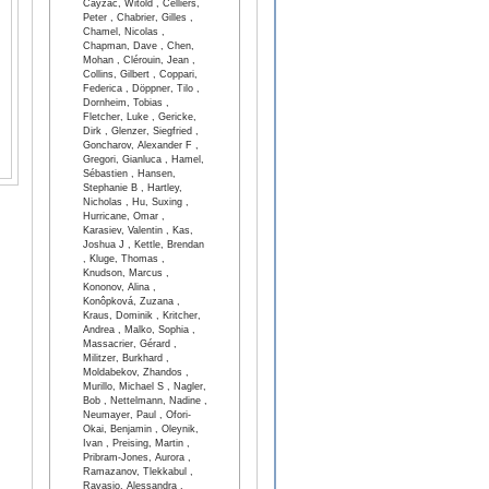
Cayzac, Witold , Celliers,
Peter , Chabrier, Gilles ,
Chamel, Nicolas ,
Chapman, Dave , Chen,
Mohan , Clérouin, Jean ,
Collins, Gilbert , Coppari,
Federica , Döppner, Tilo ,
Dornheim, Tobias ,
Fletcher, Luke , Gericke,
Dirk , Glenzer, Siegfried ,
Goncharov, Alexander F ,
Gregori, Gianluca , Hamel,
Sébastien , Hansen,
Stephanie B , Hartley,
Nicholas , Hu, Suxing ,
Hurricane, Omar ,
Karasiev, Valentin , Kas,
Joshua J , Kettle, Brendan
, Kluge, Thomas ,
Knudson, Marcus ,
Kononov, Alina ,
Konôpková, Zuzana ,
Kraus, Dominik , Kritcher,
Andrea , Malko, Sophia ,
Massacrier, Gérard ,
Militzer, Burkhard ,
Moldabekov, Zhandos ,
Murillo, Michael S , Nagler,
Bob , Nettelmann, Nadine ,
Neumayer, Paul , Ofori-
Okai, Benjamin , Oleynik,
Ivan , Preising, Martin ,
Pribram-Jones, Aurora ,
Ramazanov, Tlekkabul ,
Ravasio, Alessandra ,