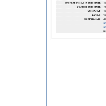
Informations sur la publication:
Ph
Statut de publication:
Pu
Sujet CREF:
Ph
Langue:
An
Identificateurs:
ur
in
in
pn