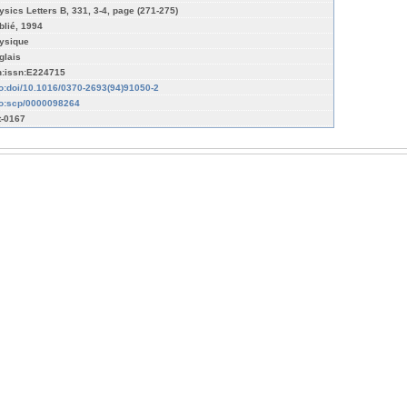
ysics Letters B, 331, 3-4, page (271-275)
blié, 1994
ysique
glais
n:issn:E224715
fo:doi/10.1016/0370-2693(94)91050-2
fo:scp/0000098264
t-0167