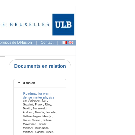
propos de DI-fusion
|
Contact
|
Documents en relation
DI-fusion
Roadmap for warm
dense matter physics
par Vorberger, Jan ,
Graziani, Frank , Riley,
David , Baczewski,
Andrew , Baraffe, Isabelle ,
Bethkenhagen, Mandy ,
Blouin, Simon , Böhme,
Maximilian , Bonitz,
Michael , Bussmann,
Michael , Casner, Alexis ,