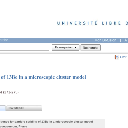
herche
Mon DI-fusion
|
À 
Passe-partout
Citer
y of 13Be in a microscopic cluster model
ge (271-275)
STATISTIQUES
idence for particle stability of 13Be in a microscopic cluster model
scouvemont, Pierre