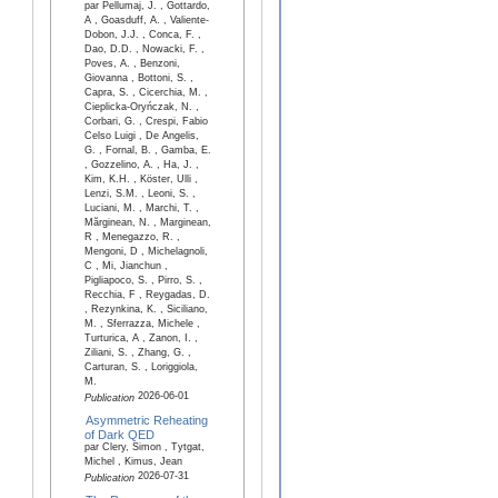
par Pellumaj, J. , Gottardo,
A , Goasduff, A. , Valiente-
Dobon, J.J. , Conca, F. ,
Dao, D.D. , Nowacki, F. ,
Poves, A. , Benzoni,
Giovanna , Bottoni, S. ,
Capra, S. , Cicerchia, M. ,
Cieplicka-Oryńczak, N. ,
Corbari, G. , Crespi, Fabio
Celso Luigi , De Angelis,
G. , Fornal, B. , Gamba, E.
, Gozzelino, A. , Ha, J. ,
Kim, K.H. , Köster, Ulli ,
Lenzi, S.M. , Leoni, S. ,
Luciani, M. , Marchi, T. ,
Mărginean, N. , Marginean,
R , Menegazzo, R. ,
Mengoni, D , Michelagnoli,
C , Mi, Jianchun ,
Pigliapoco, S. , Pirro, S. ,
Recchia, F , Reygadas, D.
, Rezynkina, K. , Siciliano,
M. , Sferrazza, Michele ,
Turturica, A , Zanon, I. ,
Ziliani, S. , Zhang, G. ,
Carturan, S. , Loriggiola,
M.
2026-06-01
Publication
Asymmetric Reheating
of Dark QED
par Clery, Simon , Tytgat,
Michel , Kimus, Jean
2026-07-31
Publication