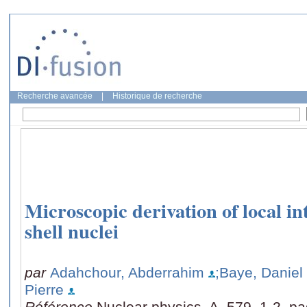
Recherche avancée
|
Historique de recherche
Microscopic derivation of local in
shell nuclei
par
Adahchour, Abderrahim
;Baye, Daniel
Pierre
Référence
Nuclear physics. A, 579, 1-2, p