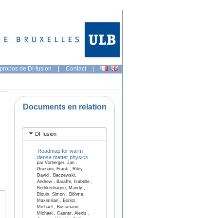
propos de DI-fusion
|
Contact
|
Documents en relation
DI-fusion
Roadmap for warm
dense matter physics
par Vorberger, Jan ,
Graziani, Frank , Riley,
David , Baczewski,
Andrew , Baraffe, Isabelle ,
Bethkenhagen, Mandy ,
Blouin, Simon , Böhme,
Maximilian , Bonitz,
Michael , Bussmann,
Michael , Casner, Alexis ,