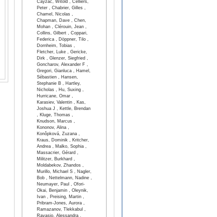
Cayzac, Witold , Celliers,
Peter , Chabrier, Gilles ,
Chamel, Nicolas ,
Chapman, Dave , Chen,
Mohan , Clérouin, Jean ,
Collins, Gilbert , Coppari,
Federica , Döppner, Tilo ,
Dornheim, Tobias ,
Fletcher, Luke , Gericke,
Dirk , Glenzer, Siegfried ,
Goncharov, Alexander F ,
Gregori, Gianluca , Hamel,
Sébastien , Hansen,
Stephanie B , Hartley,
Nicholas , Hu, Suxing ,
Hurricane, Omar ,
Karasiev, Valentin , Kas,
Joshua J , Kettle, Brendan
, Kluge, Thomas ,
Knudson, Marcus ,
Kononov, Alina ,
Konôpková, Zuzana ,
Kraus, Dominik , Kritcher,
Andrea , Malko, Sophia ,
Massacrier, Gérard ,
Militzer, Burkhard ,
Moldabekov, Zhandos ,
Murillo, Michael S , Nagler,
Bob , Nettelmann, Nadine ,
Neumayer, Paul , Ofori-
Okai, Benjamin , Oleynik,
Ivan , Preising, Martin ,
Pribram-Jones, Aurora ,
Ramazanov, Tlekkabul ,
Ravasio, Alessandra ,