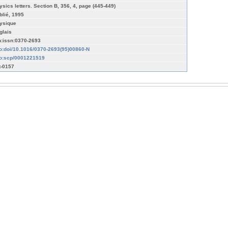
ysics letters. Section B, 356, 4, page (445-449)
blié, 1995
ysique
glais
n:issn:0370-2693
fo:doi/10.1016/0370-2693(95)00860-N
fo:scp/0001221519
t-0157