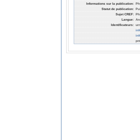
Informations sur la publication:
Ph
Statut de publication:
Pu
Sujet CREF:
Ph
Langue:
An
Identificateurs:
ur
in
in
pn