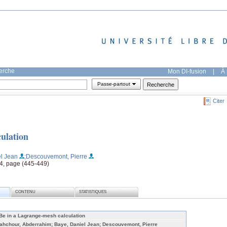
herche
Mon DI-fusion
|
À 
Passe-partout
Citer
ulation
el Jean
;Descouvemont, Pierre
, 4, page (445-449)
CONTENU
STATISTIQUES
Be in a Lagrange-mesh calculation
ahchour, Abderrahim; Baye, Daniel Jean; Descouvemont, Pierre