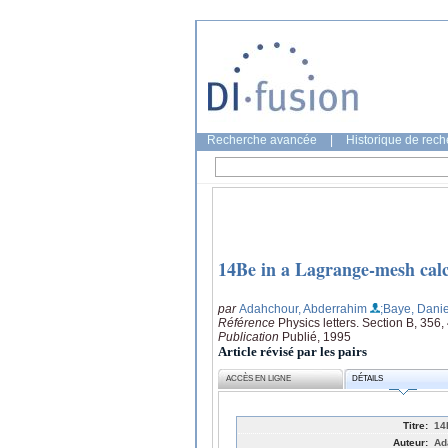
Recherche avancée
|
Historique de rec
14Be in a Lagrange-mesh calc
par
Adahchour, Abderrahim
;Baye, Dani
Référence
Physics letters. Section B, 356
Publication
Publié, 1995
Article révisé par les pairs
ACCÈS EN LIGNE
DÉTAILS
Titre:
14
Auteur:
Ad