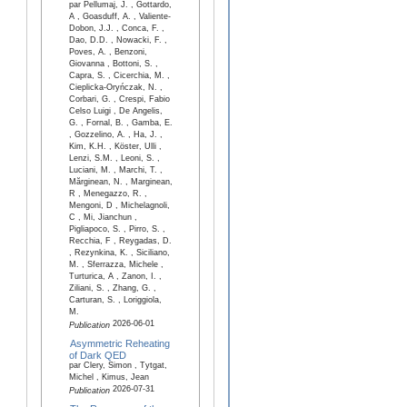
par Pellumaj, J. , Gottardo,
A , Goasduff, A. , Valiente-
Dobon, J.J. , Conca, F. ,
Dao, D.D. , Nowacki, F. ,
Poves, A. , Benzoni,
Giovanna , Bottoni, S. ,
Capra, S. , Cicerchia, M. ,
Cieplicka-Oryńczak, N. ,
Corbari, G. , Crespi, Fabio
Celso Luigi , De Angelis,
G. , Fornal, B. , Gamba, E.
, Gozzelino, A. , Ha, J. ,
Kim, K.H. , Köster, Ulli ,
Lenzi, S.M. , Leoni, S. ,
Luciani, M. , Marchi, T. ,
Mărginean, N. , Marginean,
R , Menegazzo, R. ,
Mengoni, D , Michelagnoli,
C , Mi, Jianchun ,
Pigliapoco, S. , Pirro, S. ,
Recchia, F , Reygadas, D.
, Rezynkina, K. , Siciliano,
M. , Sferrazza, Michele ,
Turturica, A , Zanon, I. ,
Ziliani, S. , Zhang, G. ,
Carturan, S. , Loriggiola,
M.
2026-06-01
Publication
Asymmetric Reheating
of Dark QED
par Clery, Simon , Tytgat,
Michel , Kimus, Jean
2026-07-31
Publication