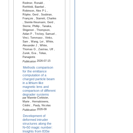
Redmer, Ronald ,
Rethfeld, Baerbel ,
Robinson, Alex P L ,
Röpke, Gerd , Soubiran,
François , Starrett, Charles
, Steinle-Neumann, Gerd ,
Sterne, Phillip , Tanaka,
Shigenori , Thompson,
Aidan P , Trickey, Samuel ,
Vinci, Tommaso , Vinko,
Sam , Wang, Lei , White,
Alexander J , White,
Thomas G , Zastrau, Ulf ,
Zurek, Eva , Tolias,
Panagiotis
2026-07-15
Publication
Methods comparison
for the emittance
computation of a
charged particle beam
in a lithium-like
magnetic lens and
comparison of different
degrader systems
par Mannie-Corbisier,
Marie , Hernalsteens,
Cédric , Pauly, Nicolas
2026-09
Publication
Development of
deformed intruder
structures along the
N=50 magic number:
Insights from 83Se