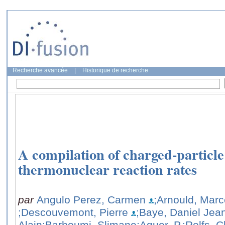
Recherche avancée
|
Historique de recherche
A compilation of charged-particl
thermonuclear reaction rates
par
Angulo Perez, Carmen
;Arnould, Marc
;Descouvemont, Pierre
;Baye, Daniel Jea
Alain
;Barhoumi, Slimane
;Aguer, P.
;Rolfs, C