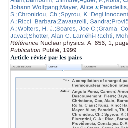
Johann Wolfgang
;Mayer, Alice
;Paradellis
S.
;Chronidou, Ch.
;Spyrou, K.
;Degl'Innocenti
A.
;Ricci, Barbara
;Zavatarelli, Sandra
;Provi
A.
;Wolters, H. J.
;Soares, Joe C.
;Grama, Co
Javad
;Shotter, Alan C.
;Laméhi-Rachti, M
Référence
Nuclear physics. A, 656, 1, pag
Publication
Publié, 1999
Article révisé par les pairs
ACCÈS EN LIGNE
DÉTAILS
CONTENU
STATI
Titre:
A compilation of charged-pa
thermonuclear reaction rate
Auteur:
Angulo Perez, Carmen; Arnou
Descouvemont, Pierre; Baye, 
Christiane; Coc, Alain; Barho
Rolfs, Claus; Kunz, Rino; 
Mayer, Alice; Paradellis, Th;
Chronidou, Ch.; Spyrou, K.; D
Fiorentini, G. A.; Ricci, Barb
Provid̂encia, Constaņca D. A.