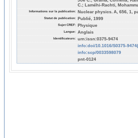
Joe C.; Grama, Cornelia; Rah
C.; Laméhi-Rachti, Mohamm
Informations sur la publication:
Nuclear physics. A, 656, 1, p
Statut de publication:
Publié, 1999
Sujet CREF:
Physique
Langue:
Anglais
Identificateurs:
urn:issn:0375-9474
info:doi/10.1016/S0375-9474
info:scp/0033598079
pnt-0124