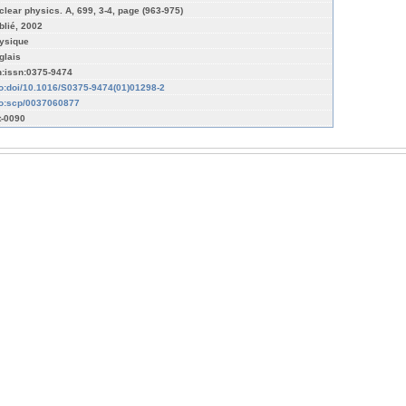
clear physics. A, 699, 3-4, page (963-975)
blié, 2002
ysique
glais
n:issn:0375-9474
fo:doi/10.1016/S0375-9474(01)01298-2
fo:scp/0037060877
t-0090