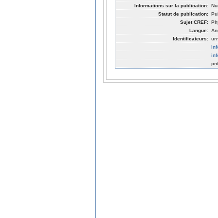
Informations sur la publication:
Nu
Statut de publication:
Pu
Sujet CREF:
Ph
Langue:
An
Identificateurs:
ur
in
in
pn