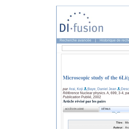
Recherche avancée
|
Historique de rec
Microscopic study of the 6Li
par
Arai, Koji
;Baye, Daniel Jean
;Desc
Référence
Nuclear physics. A, 699, 3-4, 
Publication
Publié, 2002
Article révisé par les pairs
ACCÈS EN LIGNE
DÉTAILS
Titre:
Mi
Auteur:
Ar