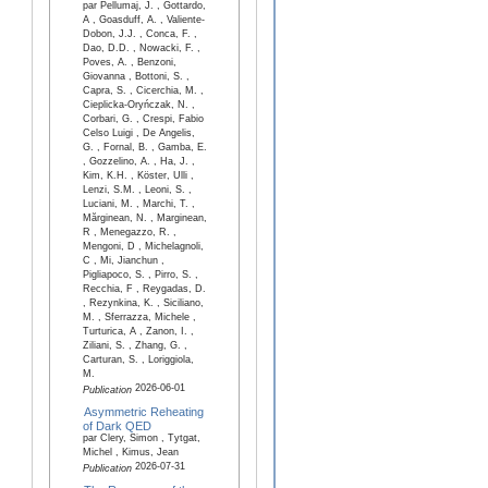
par Pellumaj, J. , Gottardo,
A , Goasduff, A. , Valiente-
Dobon, J.J. , Conca, F. ,
Dao, D.D. , Nowacki, F. ,
Poves, A. , Benzoni,
Giovanna , Bottoni, S. ,
Capra, S. , Cicerchia, M. ,
Cieplicka-Oryńczak, N. ,
Corbari, G. , Crespi, Fabio
Celso Luigi , De Angelis,
G. , Fornal, B. , Gamba, E.
, Gozzelino, A. , Ha, J. ,
Kim, K.H. , Köster, Ulli ,
Lenzi, S.M. , Leoni, S. ,
Luciani, M. , Marchi, T. ,
Mărginean, N. , Marginean,
R , Menegazzo, R. ,
Mengoni, D , Michelagnoli,
C , Mi, Jianchun ,
Pigliapoco, S. , Pirro, S. ,
Recchia, F , Reygadas, D.
, Rezynkina, K. , Siciliano,
M. , Sferrazza, Michele ,
Turturica, A , Zanon, I. ,
Ziliani, S. , Zhang, G. ,
Carturan, S. , Loriggiola,
M.
2026-06-01
Publication
Asymmetric Reheating
of Dark QED
par Clery, Simon , Tytgat,
Michel , Kimus, Jean
2026-07-31
Publication