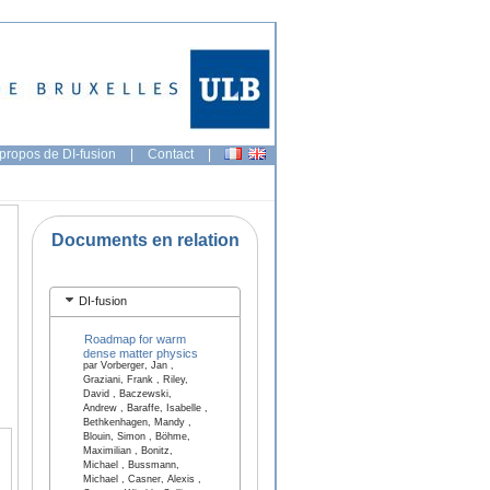
propos de DI-fusion
|
Contact
|
Documents en relation
DI-fusion
Roadmap for warm
dense matter physics
par Vorberger, Jan ,
Graziani, Frank , Riley,
David , Baczewski,
Andrew , Baraffe, Isabelle ,
Bethkenhagen, Mandy ,
Blouin, Simon , Böhme,
Maximilian , Bonitz,
Michael , Bussmann,
Michael , Casner, Alexis ,