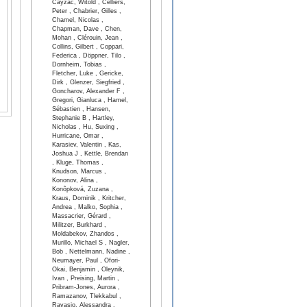
Cayzac, Witold , Celliers,
Peter , Chabrier, Gilles ,
Chamel, Nicolas ,
Chapman, Dave , Chen,
Mohan , Clérouin, Jean ,
Collins, Gilbert , Coppari,
Federica , Döppner, Tilo ,
Dornheim, Tobias ,
Fletcher, Luke , Gericke,
Dirk , Glenzer, Siegfried ,
Goncharov, Alexander F ,
Gregori, Gianluca , Hamel,
Sébastien , Hansen,
Stephanie B , Hartley,
Nicholas , Hu, Suxing ,
Hurricane, Omar ,
Karasiev, Valentin , Kas,
Joshua J , Kettle, Brendan
, Kluge, Thomas ,
Knudson, Marcus ,
Kononov, Alina ,
Konôpková, Zuzana ,
Kraus, Dominik , Kritcher,
Andrea , Malko, Sophia ,
Massacrier, Gérard ,
Militzer, Burkhard ,
Moldabekov, Zhandos ,
Murillo, Michael S , Nagler,
Bob , Nettelmann, Nadine ,
Neumayer, Paul , Ofori-
Okai, Benjamin , Oleynik,
Ivan , Preising, Martin ,
Pribram-Jones, Aurora ,
Ramazanov, Tlekkabul ,
Ravasio, Alessandra ,