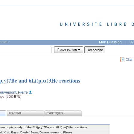
herche
Mon DI-fusion
|
À 
Passe-partout
Citer
(p,γ)7Be and 6Li(p,α)3He reactions
ouvemont, Pierre
page (963-975)
CONTENU
STATISTIQUES
croscopic study of the 6Li(p,γ)7Be and 6Li(p,α)3He reactions
ai, Koji; Baye, Daniel Jean; Descouvemont, Pierre