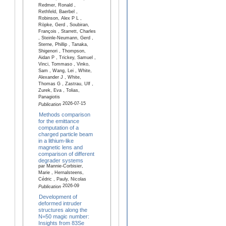
Redmer, Ronald ,
Rethfeld, Baerbel ,
Robinson, Alex P L ,
Röpke, Gerd , Soubiran,
François , Starrett, Charles
, Steinle-Neumann, Gerd ,
Sterne, Phillip , Tanaka,
Shigenori , Thompson,
Aidan P , Trickey, Samuel ,
Vinci, Tommaso , Vinko,
Sam , Wang, Lei , White,
Alexander J , White,
Thomas G , Zastrau, Ulf ,
Zurek, Eva , Tolias,
Panagiotis
2026-07-15
Publication
Methods comparison
for the emittance
computation of a
charged particle beam
in a lithium-like
magnetic lens and
comparison of different
degrader systems
par Mannie-Corbisier,
Marie , Hernalsteens,
Cédric , Pauly, Nicolas
2026-09
Publication
Development of
deformed intruder
structures along the
N=50 magic number:
Insights from 83Se