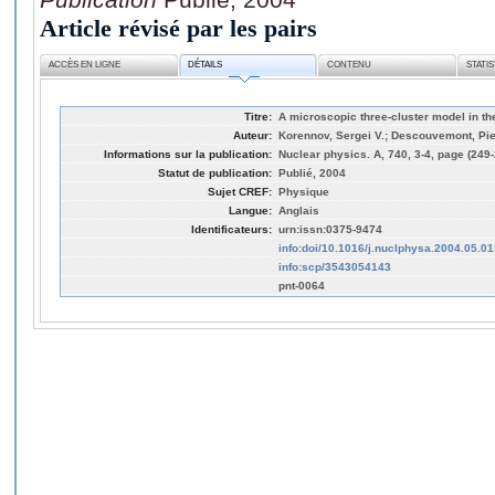
Article révisé par les pairs
ACCÈS EN LIGNE
DÉTAILS
CONTENU
STATI
Titre:
A microscopic three-cluster model in t
Auteur:
Korennov, Sergei V.; Descouvemont, Pie
Informations sur la publication:
Nuclear physics. A, 740, 3-4, page (249
Statut de publication:
Publié, 2004
Sujet CREF:
Physique
Langue:
Anglais
Identificateurs:
urn:issn:0375-9474
info:doi/10.1016/j.nuclphysa.2004.05.01
info:scp/3543054143
pnt-0064