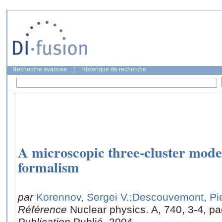
Recherche avancée
|
Historique de recherche
A microscopic three-cluster model
formalism
par
Korennov, Sergei V.
;Descouvemont, Pi
Référence
Nuclear physics. A, 740, 3-4, p
Publication
Publié, 2004