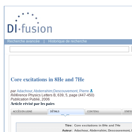
Recherche avancée
|
Historique de recherche
Core excitations in 8He and 7He
par
Adachour, Abderrahim
;Descouvemont, Pierre
Référence
Physics Letters B, 639, 5, page (447-450)
Publication
Publié, 2006
Article révisé par les pairs
ACCÈS EN LIGNE
DÉTAILS
CONTENU
STATI
Titre:
Core excitations in 8He and 7He
Auteur:
Adachour, Abderrahim; Descouvemont, 