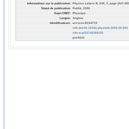
Informations sur la publication:
Physics Letters B, 639, 5, page (447-45
Statut de publication:
Publié, 2006
Sujet CREF:
Physique
Langue:
Anglais
Identificateurs:
urn:issn:E224715
info:doi/10.1016/j.physletb.2006.05.092
info:scp/33746366191
pnt-0041