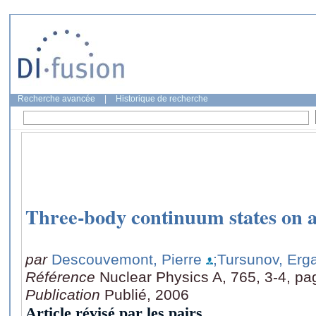
Recherche avancée
|
Historique de recherche
Three-body continuum states on 
par
Descouvemont, Pierre
;Tursunov, Erg
Référence
Nuclear Physics A, 765, 3-4, pa
Publication
Publié, 2006
Article révisé par les pairs