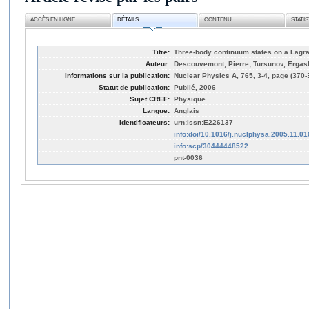
ACCÈS EN LIGNE
DÉTAILS
CONTENU
STATI
Titre:
Three-body continuum states on a Lag
Auteur:
Descouvemont, Pierre; Tursunov, Ergas
Informations sur la publication:
Nuclear Physics A, 765, 3-4, page (370-
Statut de publication:
Publié, 2006
Sujet CREF:
Physique
Langue:
Anglais
Identificateurs:
urn:issn:E226137
info:doi/10.1016/j.nuclphysa.2005.11.01
info:scp/30444448522
pnt-0036