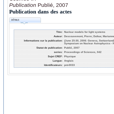
Publication
Publié, 2007
Publication dans des actes
DÉTAILS
Titre:
Nuclear models for light systems
Auteur:
Descouvemont, Pierre; Dufour, Marianne
Informations sur la publication:
(June 25-30, 2006: Geneva, Switzerland)
Symposium on Nuclear Astrophysics - N
Statut de publication:
Publié, 2007
series:
Proceedings of Sciences, 042
Sujet CREF:
Physique
Langue:
Anglais
Identificateurs:
pnt-0033