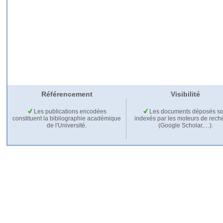
Référencement
Visibilité
Les publications encodées
Les documents déposés so
constituent la bibliographie académique
indexés par les moteurs de rech
de l'Université.
(Google Scholar,…).