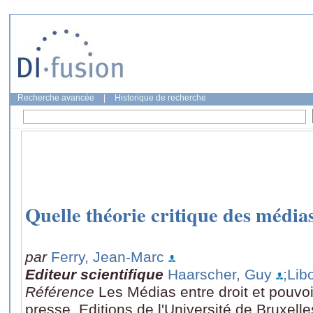
Recherche avancée
|
Historique de recherche
Quelle théorie critique des média
par
Ferry, Jean-Marc
Editeur scientifique
Haarscher, Guy
;Lib
Référence
Les Médias entre droit et pouvoir
presse, Editions de l'Université de Bruxelle