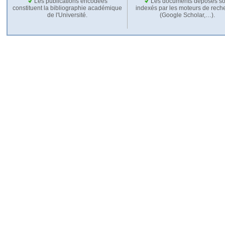
Les publications encodées
Les documents déposés so
constituent la bibliographie académique
indexés par les moteurs de rech
de l'Université.
(Google Scholar,…).