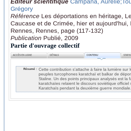
Editeur scientifique
Campana, Aurélie
;To
Grégory
Référence
Les déportations en héritage, L
Caucase et de Crimée, hier et aujourd'hui, 
Rennes, Rennes, page (117-132)
Publication
Publié, 2009
Partie d'ouvrage collectif
ACCÈS EN LIGNE
DÉTAILS
CONTENU
STATI
Résumé :
Cette contribution s'attache à faire la lumière sur 
peuples turcophones karatchaï et balkar de dépor
Staline. Un des points principaux analysés est la f
karatchaïes relaient le discours soviétique officiel
Karatchaïs pendant la deuxième guerre mondiale