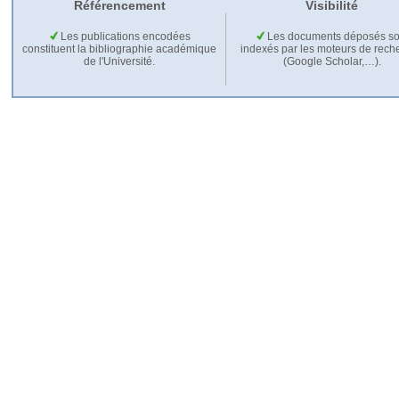
Référencement
Visibilité
Les publications encodées
Les documents déposés so
constituent la bibliographie académique
indexés par les moteurs de rech
de l'Université.
(Google Scholar,…).