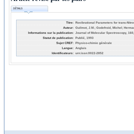
DÉTAILS
Titre:
Rovibrational Parameters for trans-Nitr
Auteur:
Guilmot, J.M.; Godefroid, Michel; Herma
Informations sur la publication:
Journal of Molecular Spectroscopy, 160
Statut de publication:
Publié, 1993
Sujet CREF:
Physico-chimie générale
Langue:
Anglais
Identificateurs:
urn:issn:0022-2852