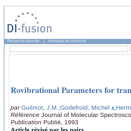
Recherche avancée
|
Historique de recherche
Rovibrational Parameters for tra
par
Guilmot, J.M.
;Godefroid, Michel
;Herm
Référence
Journal of Molecular Spectrosc
Publication
Publié, 1993
Article révisé par les pairs