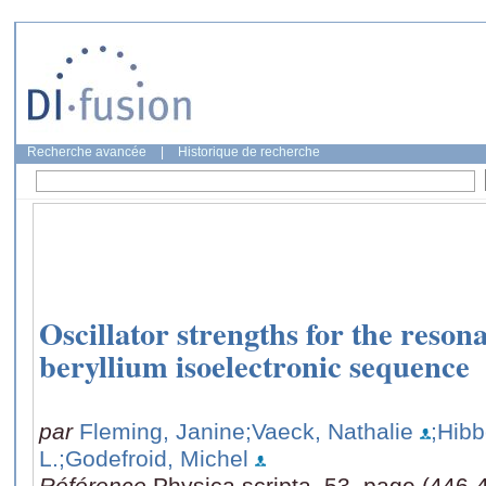
Recherche avancée
|
Historique de recherche
Oscillator strengths for the resona
beryllium isoelectronic sequence
par
Fleming, Janine
;Vaeck, Nathalie
;Hibb
L.
;Godefroid, Michel
Référence
Physica scripta, 53, page (446-