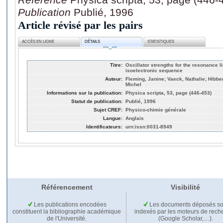
Publication
Publié, 1996
Article révisé par les pairs
ACCÈS EN LIGNE
DÉTAILS
STATISTIQUES
Titre:
Oscillator strengths for the resonance li
isoelectronic sequence
Auteur:
Fleming, Janine; Vaeck, Nathalie; Hibber
Michel
Informations sur la publication:
Physica scripta, 53, page (446-453)
Statut de publication:
Publié, 1996
Sujet CREF:
Physico-chimie générale
Langue:
Anglais
Identificateurs:
urn:issn:0031-8949
Référencement
Visibilité
Les publications encodées
Les documents déposés so
constituent la bibliographie académique
indexés par les moteurs de rech
de l'Université.
(Google Scholar,…).