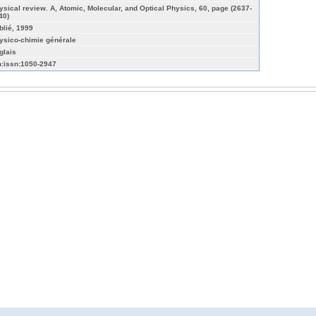
ysical review. A, Atomic, Molecular, and Optical Physics, 60, page (2637-
40)
blié, 1999
ysico-chimie générale
glais
n:issn:1050-2947