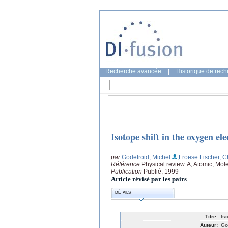
Recherche avancée
|
Historique de rec
Isotope shift in the oxygen ele
par
Godefroid, Michel
;Froese Fischer, C
Référence
Physical review. A, Atomic, Mol
Publication
Publié, 1999
Article révisé par les pairs
DÉTAILS
Titre:
Iso
Auteur:
Go