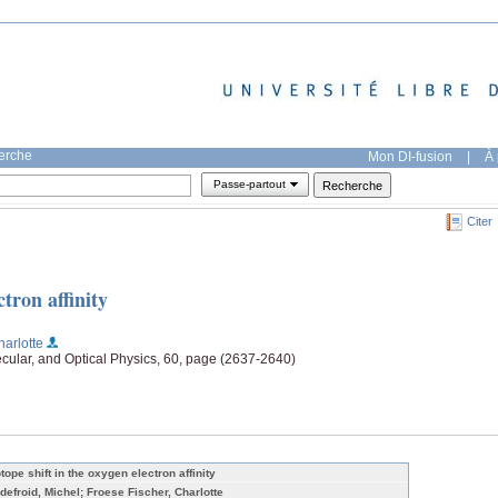
herche
Mon DI-fusion
|
À 
Passe-partout
Citer
ctron affinity
harlotte
ecular, and Optical Physics, 60, page (2637-2640)
tope shift in the oxygen electron affinity
defroid, Michel; Froese Fischer, Charlotte