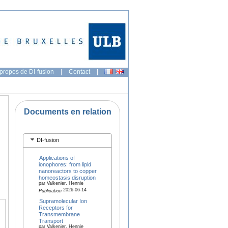
propos de DI-fusion
|
Contact
|
Documents en relation
DI-fusion
Applications of
ionophores: from lipid
nanoreactors to copper
homeostasis disruption
par Valkenier, Hennie
2026-06-14
Publication
Supramolecular Ion
Receptors for
Transmembrane
Transport
par Valkenier, Hennie