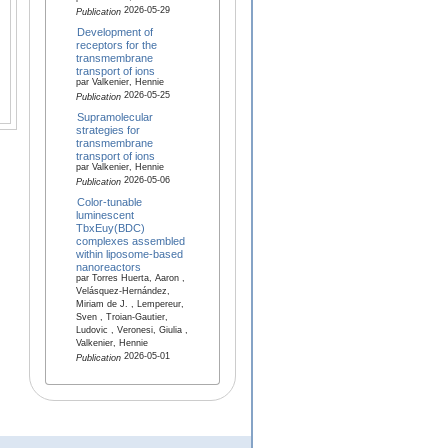
2026-05-29
Publication
Development of
receptors for the
transmembrane
transport of ions
par Valkenier, Hennie
2026-05-25
Publication
Supramolecular
strategies for
transmembrane
transport of ions
par Valkenier, Hennie
2026-05-06
Publication
Color-tunable
luminescent
TbxEuy(BDC)
complexes assembled
within liposome-based
nanoreactors
par Torres Huerta, Aaron ,
Velásquez-Hernández,
Miriam de J. , Lempereur,
Sven , Troian‐Gautier,
Ludovic , Veronesi, Giulia ,
Valkenier, Hennie
2026-05-01
Publication