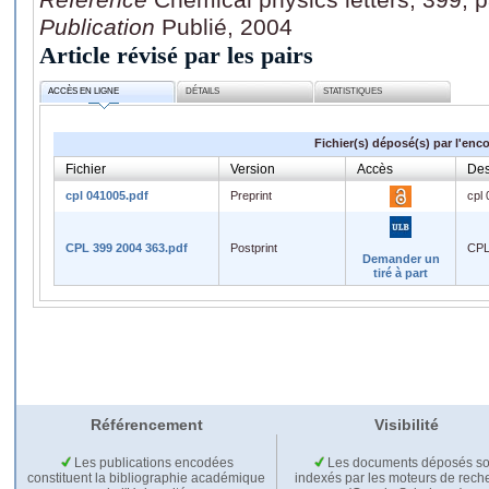
Publication
Publié, 2004
Article révisé par les pairs
ACCÈS EN LIGNE
DÉTAILS
STATISTIQUES
Fichier(s) déposé(s) par l'enc
Fichier
Version
Accès
Des
cpl 041005.pdf
Preprint
cpl
CPL 399 2004 363.pdf
Postprint
CPL
Demander un
tiré à part
Référencement
Visibilité
Les publications encodées
Les documents déposés so
constituent la bibliographie académique
indexés par les moteurs de rech