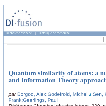
Recherche avancée
|
Historique de recherche
Quantum similarity of atoms: a n
and Information Theory approac
par
Borgoo, Alex
;Godefroid, Michel
;Sen, 
Frank
;Geerlings, Paul
Référence
Chemical physics letters, 399, 