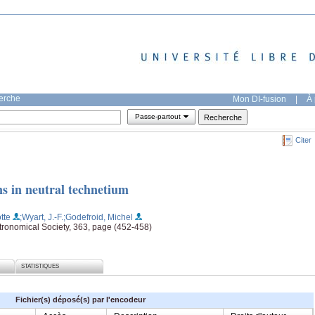
herche
Mon DI-fusion
|
À 
Passe-partout
Citer
ns in neutral technetium
tte
;Wyart, J.-F.
;Godefroid, Michel
stronomical Society, 363, page (452-458)
STATISTIQUES
Fichier(s) déposé(s) par l'encodeur