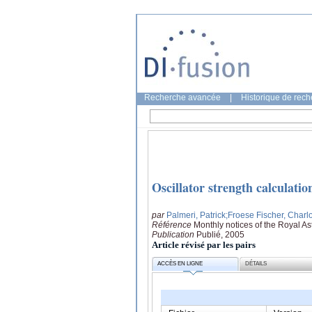
Recherche avancée
|
Historique de rec
Oscillator strength calculatio
par
Palmeri, Patrick
;Froese Fischer, Charlo
Référence
Monthly notices of the Royal A
Publication
Publié, 2005
Article révisé par les pairs
ACCÈS EN LIGNE
DÉTAILS