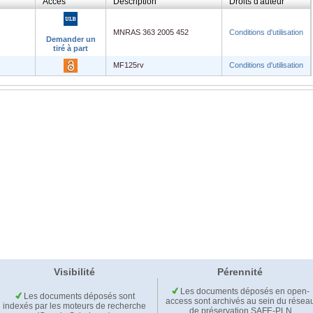
Accès
Description
Droits d'auteur
MNRAS 363 2005 452
Conditions d'utilisation
Demander un
tiré à part
MF125rv
Conditions d'utilisation
Visibilité
Pérennité
Les documents déposés en open-
Les documents déposés sont
access sont archivés au sein du résea
indexés par les moteurs de recherche
de préservation SAFE-PLN