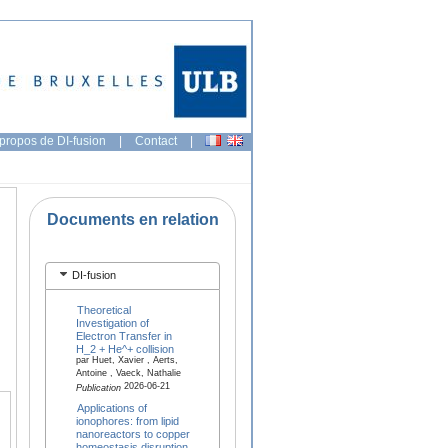
propos de DI-fusion
|
Contact
|
Documents en relation
DI-fusion
Theoretical
Investigation of
Electron Transfer in
H_2 + He^+ collision
par Huet, Xavier , Aerts,
Antoine , Vaeck, Nathalie
2026-06-21
Publication
Applications of
ionophores: from lipid
nanoreactors to copper
homeostasis disruption