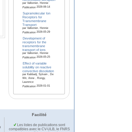
par Valkenier, Hennie
2026-06-14
Publication
Supramolecular Ion
Receptors for
Transmembrane
Transport
par Valkenier, Hennie
2026-05-29
Publication
Development of
receptors for the
transmembrane
transport of ions
par Valkenier, Hennie
2026-05-25
Publication
Effect of variable
solubility on reactive
convective dissolution
par Kabbadj, Sylvain , De
Wit, Anne , Rongy,
Laurence
2026-01-01
Publication
Facilité
Les listes de publications sont
u
compatibles avec le CV-ULB, le FNRS