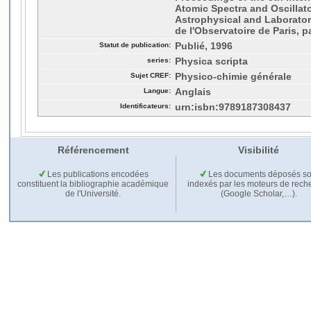
Atomic Spectra and Oscillato
Astrophysical and Laborator
de l'Observatoire de Paris, p
Statut de publication:
Publié, 1996
series:
Physica scripta
Sujet CREF:
Physico-chimie générale
Langue:
Anglais
Identificateurs:
urn:isbn:9789187308437
Référencement
Visibilité
Les publications encodées
Les documents déposés so
constituent la bibliographie académique
indexés par les moteurs de rech
de l'Université.
(Google Scholar,…).