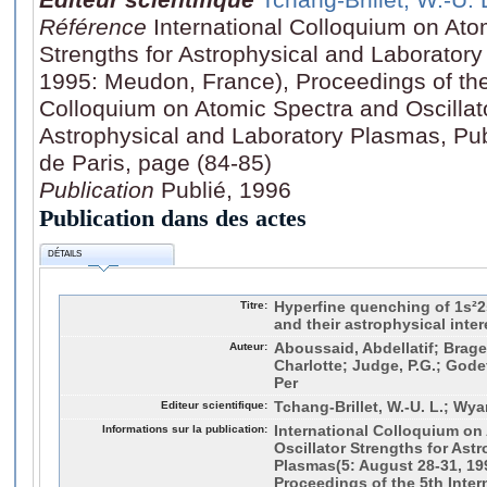
Référence
International Colloquium on Ato
Strengths for Astrophysical and Laborator
1995: Meudon, France), Proceedings of the 
Colloquium on Atomic Spectra and Oscillato
Astrophysical and Laboratory Plasmas, Publ
de Paris, page (84-85)
Publication
Publié, 1996
Publication dans des actes
DÉTAILS
Titre:
Hyperfine quenching of 1s²2s
and their astrophysical inter
Auteur:
Aboussaid, Abdellatif; Brage
Charlotte; Judge, P.G.; Gode
Per
Editeur scientifique:
Tchang-Brillet, W.-U. L.; Wyar
Informations sur la publication:
International Colloquium on
Oscillator Strengths for Ast
Plasmas(5: August 28-31, 19
Proceedings of the 5th Inte