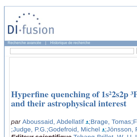
Recherche avancée
|
Historique de recherche
Hyperfine quenching of 1s²2s2p ³
and their astrophysical interest
par
Aboussaid, Abdellatif
;Brage, Tomas
;
;Judge, P.G.
;Godefroid, Michel
;Jönsson, 
Editeur scientifique
Tchang-Brillet, W.-U. 