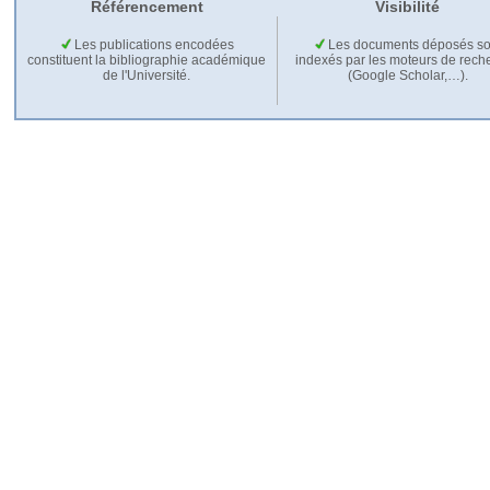
Référencement
Visibilité
Les publications encodées
Les documents déposés so
constituent la bibliographie académique
indexés par les moteurs de rech
de l'Université.
(Google Scholar,…).