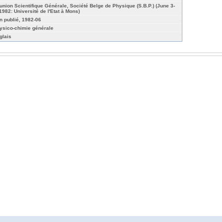
union Scientifique Générale, Société Belge de Physique (S.B.P.) (June 3-
 1982: Université de l'Etat à Mons)
n publié, 1982-06
ysico-chimie générale
glais