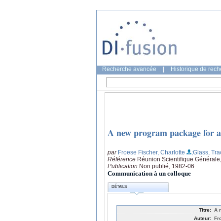
Recherche avancée
|
Historique de rec
A new program package for at
par
Froese Fischer, Charlotte
;Glass, Tra
Référence
Réunion Scientifique Générale, 
Publication
Non publié, 1982-06
Communication à un colloque
DÉTAILS
Titre:
A 
Auteur:
Fr