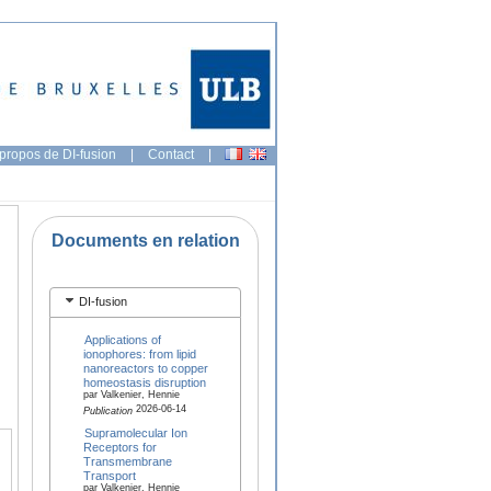
propos de DI-fusion
|
Contact
|
Documents en relation
DI-fusion
Applications of
ionophores: from lipid
nanoreactors to copper
homeostasis disruption
par Valkenier, Hennie
2026-06-14
Publication
Supramolecular Ion
Receptors for
Transmembrane
Transport
par Valkenier, Hennie