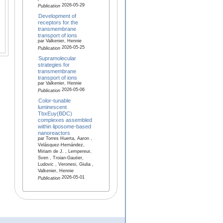
2026-05-29
Publication
Development of
receptors for the
transmembrane
transport of ions
par Valkenier, Hennie
2026-05-25
Publication
Supramolecular
strategies for
transmembrane
transport of ions
par Valkenier, Hennie
2026-05-06
Publication
Color-tunable
luminescent
TbxEuy(BDC)
complexes assembled
within liposome-based
nanoreactors
par Torres Huerta, Aaron ,
Velásquez-Hernández,
Miriam de J. , Lempereur,
Sven , Troian‐Gautier,
Ludovic , Veronesi, Giulia ,
Valkenier, Hennie
2026-05-01
Publication