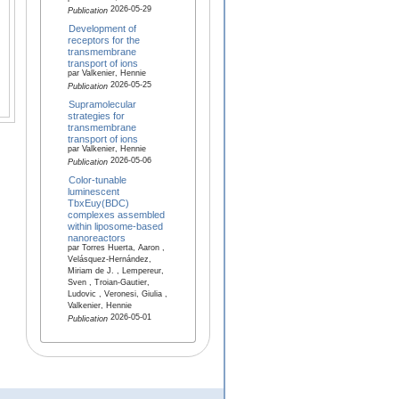
2026-05-29
Publication
Development of
receptors for the
transmembrane
transport of ions
par Valkenier, Hennie
2026-05-25
Publication
Supramolecular
strategies for
transmembrane
transport of ions
par Valkenier, Hennie
2026-05-06
Publication
Color-tunable
luminescent
TbxEuy(BDC)
complexes assembled
within liposome-based
nanoreactors
par Torres Huerta, Aaron ,
Velásquez-Hernández,
Miriam de J. , Lempereur,
Sven , Troian‐Gautier,
Ludovic , Veronesi, Giulia ,
Valkenier, Hennie
2026-05-01
Publication