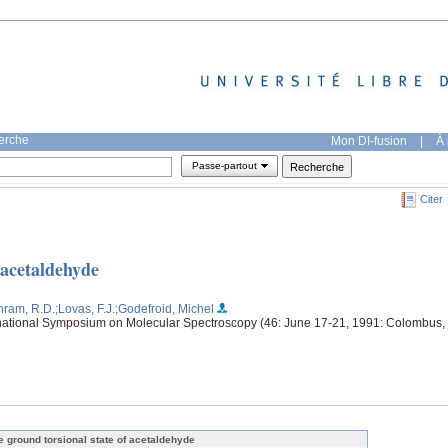
herche
Mon DI-fusion
|
À 
Passe-partout
Citer
 acetaldehyde
nram, R.D.
;Lovas, F.J.
;Godefroid, Michel
ernational Symposium on Molecular Spectroscopy (46: June 17-21, 1991: Colombus,
e ground torsional state of acetaldehyde