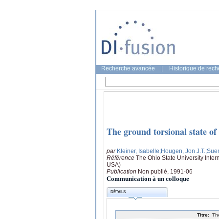
Recherche avancée
|
Historique de rec
The ground torsional state of
par
Kleiner, Isabelle
;Hougen, Jon J.T.
;Sue
Référence
The Ohio State University Int
USA)
Publication
Non publié, 1991-06
Communication à un colloque
DÉTAILS
Titre:
Th