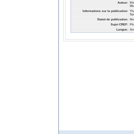
Auteur:
Kl
Mi
Informations sur la publication:
Th
Sp
Statut de publication:
No
Sujet CREF:
Ph
Langue:
An