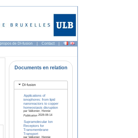
propos de DI-fusion
|
Contact
|
Documents en relation
DI-fusion
Applications of
ionophores: from lipid
nanoreactors to copper
homeostasis disruption
par Valkenier, Hennie
2026-06-14
Publication
Supramolecular Ion
Receptors for
Transmembrane
Transport
par Valkenier, Hennie