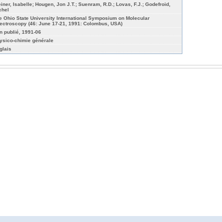
einer, Isabelle; Hougen, Jon J.T.; Suenram, R.D.; Lovas, F.J.; Godefroid,
chel
e Ohio State University International Symposium on Molecular
ectroscopy (46: June 17-21, 1991: Colombus, USA)
n publié, 1991-06
ysico-chimie générale
glais