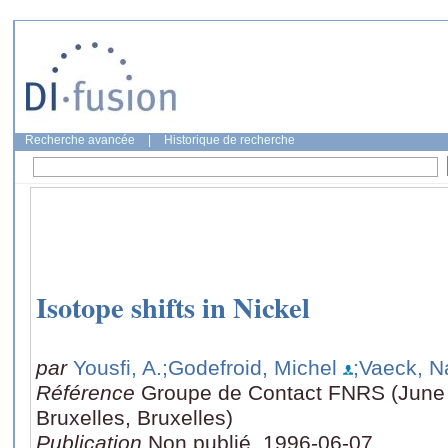
Recherche avancée
|
Historique de recherche
Isotope shifts in Nickel
par
Yousfi, A.
;Godefroid, Michel
;Vaeck, N
Référence
Groupe de Contact FNRS (June 7
Bruxelles, Bruxelles)
Publication
Non publié, 1996-06-07