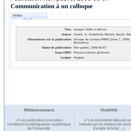
Communication à un colloque
DÉTAILS
Titre:
Isotope shifts in Nickel
Auteur:
Yousfi, A.; Godefroid, Michel; Vaeck, Na
Informations sur la publication:
Groupe de Contact FNRS (June 7, 1996: 
Bruxelles)
Statut de publication:
Non publié, 1996-06-07
Sujet CREF:
Physico-chimie générale
Langue:
Anglais
Référencement
Visibilité
Les publications encodées
Les documents déposés so
constituent la bibliographie académique
indexés par les moteurs de rech
de l'Université.
(Google Scholar,…).