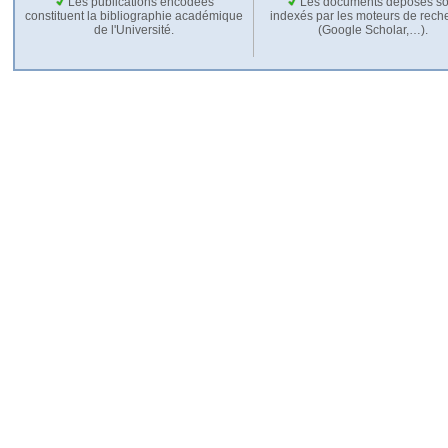
Les publications encodées
Les documents déposés so
constituent la bibliographie académique
indexés par les moteurs de rech
de l'Université.
(Google Scholar,…).