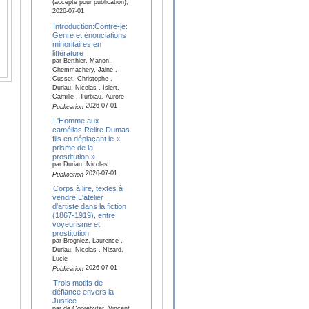
(accepté pour publication),
2026-07-01
Introduction:Contre-je:
Genre et énonciations
minoritaires en
littérature
par Berthier, Manon ,
Chemmachery, Jaine ,
Cusset, Christophe ,
Duriau, Nicolas , Islert,
Camille , Turbiau, Aurore
2026-07-01
Publication
L'Homme aux
camélias:Relire Dumas
fils en déplaçant le «
prisme de la
prostitution »
par Duriau, Nicolas
2026-07-01
Publication
Corps à lire, textes à
vendre:L'atelier
d'artiste dans la fiction
(1867-1919), entre
voyeurisme et
prostitution
par Brogniez, Laurence ,
Duriau, Nicolas , Nizard,
Lucie
2026-07-01
Publication
Trois motifs de
défiance envers la
Justice