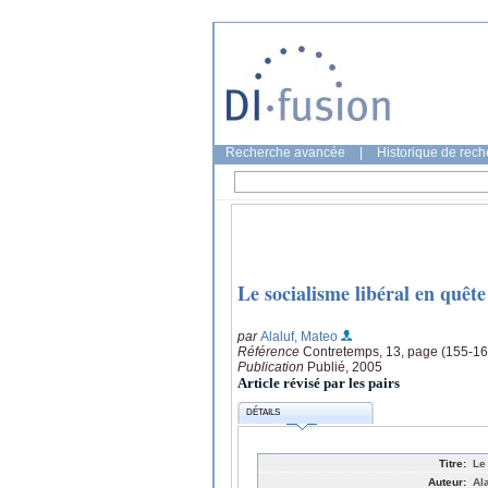
Recherche avancée
|
Historique de rec
Le socialisme libéral en quête
par
Alaluf, Mateo
Référence
Contretemps, 13, page (155-16
Publication
Publié, 2005
Article révisé par les pairs
DÉTAILS
Titre:
Le
Auteur:
Al