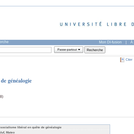
herche
Mon DI-fusion
|
À 
Passe-partout
Citer
 de généalogie
8)
 socialisme libéral en quête de généalogie
aluf, Mateo