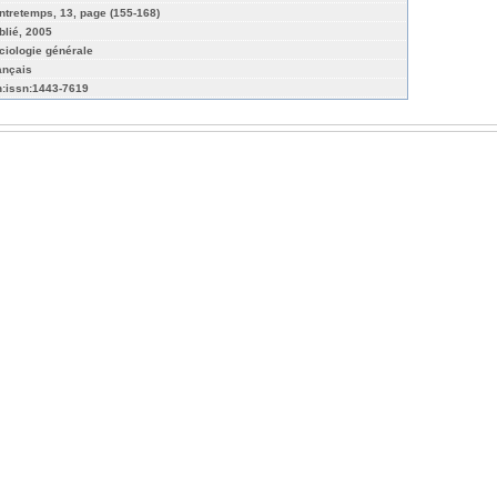
ntretemps, 13, page (155-168)
blié, 2005
ciologie générale
ançais
n:issn:1443-7619