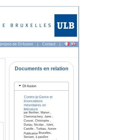
propos de DI-fusion
|
Contact
|
Documents en relation
DI-fusion
Contre-je:Genre et
énonciations
minoritaires en
littérature
par Berthier, Manon ,
Chemmachery, Jaine ,
Cusset, Christophe ,
Duriau, Nicolas , Islert,
Camille , Turbiau, Aurore
Bruxelles,
Publication
Sextant, à paraître