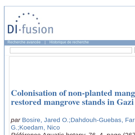
Recherche avancée
|
Historique de recherche
Colonisation of non-planted mangr
restored mangrove stands in Gazi
par
Bosire, Jared O.
;Dahdouh-Guebas, Far
G.
;Koedam, Nico
Référence
Aquatic botany, 76, 4, page (26