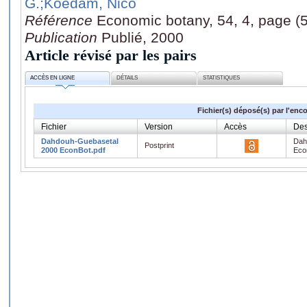
G.
;Koedam, Nico
Référence
Economic botany, 54, 4, page (
Publication
Publié, 2000
Article révisé par les pairs
ACCÈS EN LIGNE
DÉTAILS
STATISTIQUES
Fichier(s) déposé(s) par l'enc
Fichier
Version
Accès
Des
Dahdouh-Guebasetal
Dah
Postprint
2000 EconBot.pdf
Eco