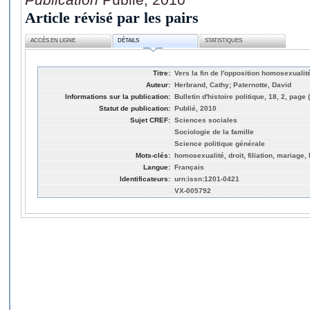
Article révisé par les pairs
ACCÈS EN LIGNE
DÉTAILS
STATISTIQUES
Titre:
Vers la fin de l'opposition homosexualit
Auteur:
Herbrand, Cathy; Paternotte, David
Informations sur la publication:
Bulletin d'histoire politique, 18, 2, page
Statut de publication:
Publié, 2010
Sujet CREF:
Sciences sociales
Sociologie de la famille
Science politique générale
Mots-clés:
homosexualité, droit, filiation, mariage,
Langue:
Français
Identificateurs:
urn:issn:1201-0421
VX-005792