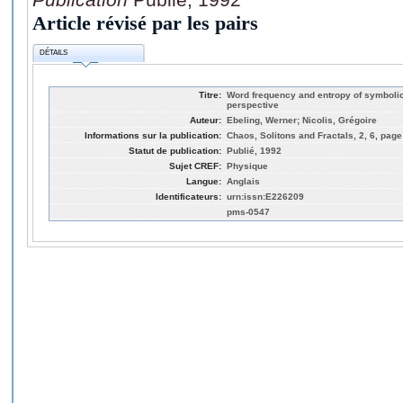
Article révisé par les pairs
DÉTAILS
Titre:
Word frequency and entropy of symboli
perspective
Auteur:
Ebeling, Werner; Nicolis, Grégoire
Informations sur la publication:
Chaos, Solitons and Fractals, 2, 6, page
Statut de publication:
Publié, 1992
Sujet CREF:
Physique
Langue:
Anglais
Identificateurs:
urn:issn:E226209
pms-0547