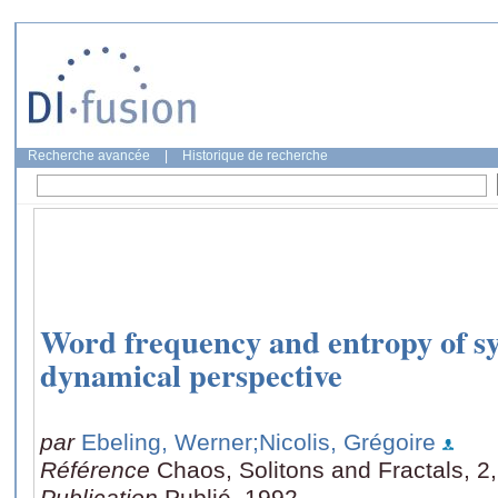
Recherche avancée
|
Historique de recherche
Word frequency and entropy of s
dynamical perspective
par
Ebeling, Werner
;Nicolis, Grégoire
Référence
Chaos, Solitons and Fractals, 2
Publication
Publié, 1992