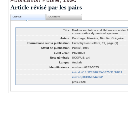
Article révisé par les pairs
DÉTAILS
CONTENU
Titre:
Markov evolution and H-theorem under fi
conservative dynamical systems
Auteur:
Courbage, Maurice; Nicolis, Grégoire
Informations sur la publication:
Europhysics Letters, 11, page (1)
Statut de publication:
Publié, 1990
Sujet CREF:
Physique
Note générale:
SCOPUS: ar.j
Langue:
Anglais
Identificateurs:
urn:issn:0295-5075
info:doi/10.1209/0295-5075/11/1/001
info:scp/84956244852
pms-0528