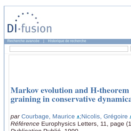
Recherche avancée
|
Historique de recherche
Markov evolution and H-theorem u
graining in conservative dynamica
par
Courbage, Maurice
;Nicolis, Grégoire
Référence
Europhysics Letters, 11, page (1
Publication
Publié, 1990