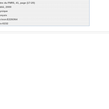
ttre du FNRS, 41, page (17-20)
blié, 2000
ysique
ançais
n:issn:E226364
s-0232