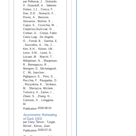
par Pellumaj, J. , Gottardo,
A , Goasduff, A. , Valiente-
Dobon, J.J. , Conca, F. ,
Dao, D.D. , Nowacki, F. ,
Poves, A. , Benzoni,
Giovanna , Bottoni, S. ,
Capra, S. , Cicerchia, M. ,
Cieplicka-Oryńczak, N. ,
Corbari, G. , Crespi, Fabio
Celso Luigi , De Angelis,
G. , Fornal, B. , Gamba, E.
, Gozzelino, A. , Ha, J. ,
Kim, K.H. , Köster, Ulli ,
Lenzi, S.M. , Leoni, S. ,
Luciani, M. , Marchi, T. ,
Mărginean, N. , Marginean,
R , Menegazzo, R. ,
Mengoni, D , Michelagnoli,
C , Mi, Jianchun ,
Pigliapoco, S. , Pirro, S. ,
Recchia, F , Reygadas, D.
, Rezynkina, K. , Siciliano,
M. , Sferrazza, Michele ,
Turturica, A , Zanon, I. ,
Ziliani, S. , Zhang, G. ,
Carturan, S. , Loriggiola,
M.
2026-06-01
Publication
Asymmetric Reheating
of Dark QED
par Clery, Simon , Tytgat,
Michel , Kimus, Jean
2026-07-31
Publication