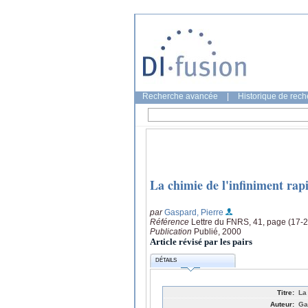
Recherche avancée
|
Historique de rec
La chimie de l'infiniment rap
par
Gaspard, Pierre
Référence
Lettre du FNRS, 41, page (17-2
Publication
Publié, 2000
Article révisé par les pairs
DÉTAILS
Titre:
La
Auteur:
Ga