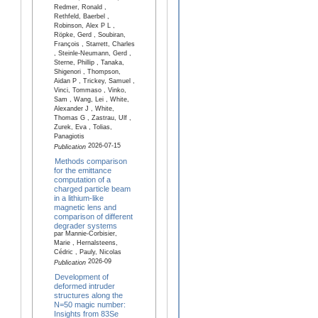
Redmer, Ronald ,
Rethfeld, Baerbel ,
Robinson, Alex P L ,
Röpke, Gerd , Soubiran,
François , Starrett, Charles
, Steinle-Neumann, Gerd ,
Sterne, Phillip , Tanaka,
Shigenori , Thompson,
Aidan P , Trickey, Samuel ,
Vinci, Tommaso , Vinko,
Sam , Wang, Lei , White,
Alexander J , White,
Thomas G , Zastrau, Ulf ,
Zurek, Eva , Tolias,
Panagiotis
2026-07-15
Publication
Methods comparison
for the emittance
computation of a
charged particle beam
in a lithium-like
magnetic lens and
comparison of different
degrader systems
par Mannie-Corbisier,
Marie , Hernalsteens,
Cédric , Pauly, Nicolas
2026-09
Publication
Development of
deformed intruder
structures along the
N=50 magic number:
Insights from 83Se