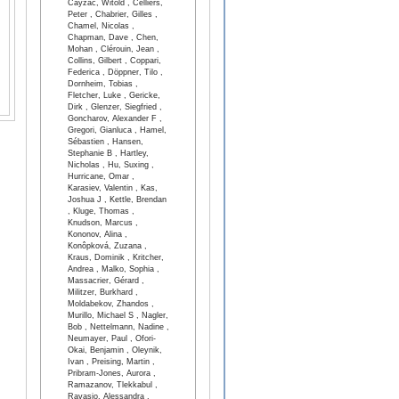
Cayzac, Witold , Celliers,
Peter , Chabrier, Gilles ,
Chamel, Nicolas ,
Chapman, Dave , Chen,
Mohan , Clérouin, Jean ,
Collins, Gilbert , Coppari,
Federica , Döppner, Tilo ,
Dornheim, Tobias ,
Fletcher, Luke , Gericke,
Dirk , Glenzer, Siegfried ,
Goncharov, Alexander F ,
Gregori, Gianluca , Hamel,
Sébastien , Hansen,
Stephanie B , Hartley,
Nicholas , Hu, Suxing ,
Hurricane, Omar ,
Karasiev, Valentin , Kas,
Joshua J , Kettle, Brendan
, Kluge, Thomas ,
Knudson, Marcus ,
Kononov, Alina ,
Konôpková, Zuzana ,
Kraus, Dominik , Kritcher,
Andrea , Malko, Sophia ,
Massacrier, Gérard ,
Militzer, Burkhard ,
Moldabekov, Zhandos ,
Murillo, Michael S , Nagler,
Bob , Nettelmann, Nadine ,
Neumayer, Paul , Ofori-
Okai, Benjamin , Oleynik,
Ivan , Preising, Martin ,
Pribram-Jones, Aurora ,
Ramazanov, Tlekkabul ,
Ravasio, Alessandra ,