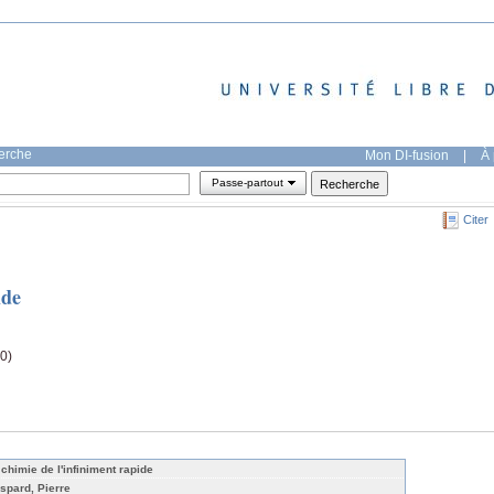
herche
Mon DI-fusion
|
À 
Passe-partout
Citer
ide
0)
 chimie de l'infiniment rapide
spard, Pierre