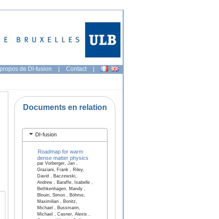
propos de DI-fusion
|
Contact
|
Documents en relation
DI-fusion
Roadmap for warm
dense matter physics
par Vorberger, Jan ,
Graziani, Frank , Riley,
David , Baczewski,
Andrew , Baraffe, Isabelle ,
Bethkenhagen, Mandy ,
Blouin, Simon , Böhme,
Maximilian , Bonitz,
Michael , Bussmann,
Michael , Casner, Alexis ,