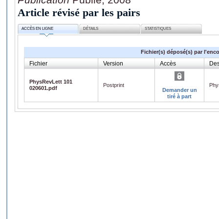
Article révisé par les pairs
ACCÈS EN LIGNE
DÉTAILS
STATISTIQUES
Fichier(s) déposé(s) par l'enc
Fichier
Version
Accès
Des
PhysRevLett 101
Postprint
Phy
020601.pdf
Demander un
tiré à part