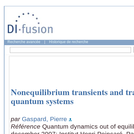
Recherche avancée
|
Historique de recherche
Nonequilibrium transients and tra
quantum systems
par
Gaspard, Pierre
Référence
Quantum dynamics out of equili
december 2007: Institut Henri Poincaré, Pa