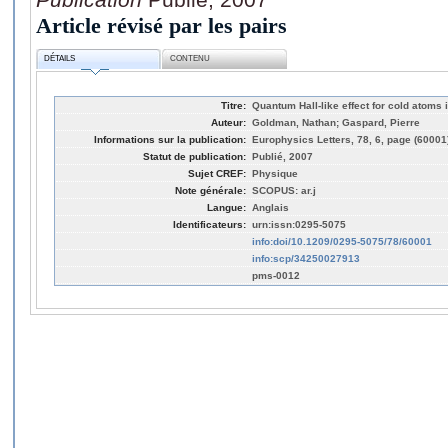
Article révisé par les pairs
DÉTAILS
CONTENU
Titre:
Quantum Hall-like effect for cold atoms 
Auteur:
Goldman, Nathan; Gaspard, Pierre
Informations sur la publication:
Europhysics Letters, 78, 6, page (60001
Statut de publication:
Publié, 2007
Sujet CREF:
Physique
Note générale:
SCOPUS: ar.j
Langue:
Anglais
Identificateurs:
urn:issn:0295-5075
info:doi/10.1209/0295-5075/78/60001
info:scp/34250027913
pms-0012