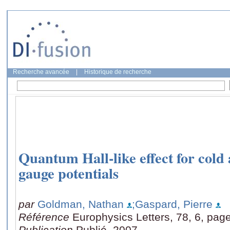
Recherche avancée
|
Historique de recherche
Quantum Hall-like effect for cold
gauge potentials
par
Goldman, Nathan
;Gaspard, Pierre
Référence
Europhysics Letters, 78, 6, pag
Publication
Publié, 2007