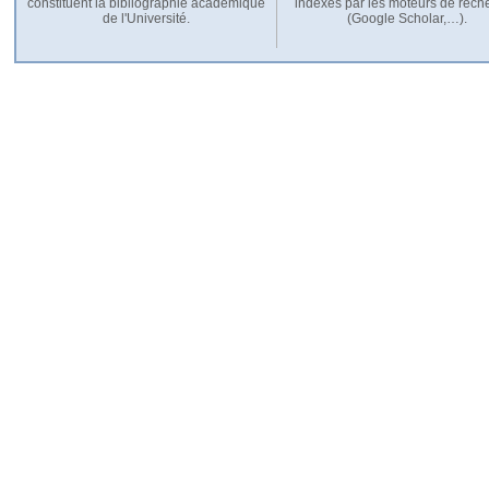
constituent la bibliographie académique
indexés par les moteurs de rech
de l'Université.
(Google Scholar,…).