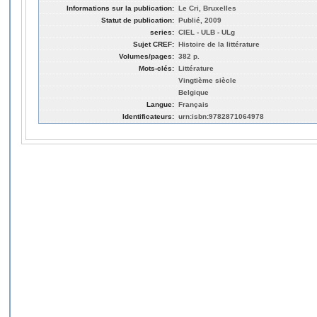
Informations sur la publication:
Le Cri, Bruxelles
Statut de publication:
Publié, 2009
series:
CIEL - ULB - ULg
Sujet CREF:
Histoire de la littérature
Volumes/pages:
382 p.
Mots-clés:
Littérature
Vingtième siècle
Belgique
Langue:
Français
Identificateurs:
urn:isbn:9782871064978