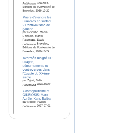
Bruxelles,
Publication
Editions de l'Université de
Bruxelles, 2026-10-29
Prière d'éteindre les
Lumières en sortant
?:L'antiwokisme de
gauche
par Deleixhe, Martin ,
Deleixhe, Martin ,
Paternotte, David
Bruxelles,
Publication
Editions de l'Université de
Bruxelles, 2026-10-29
Averroès malgré lui :
usages,
détournements et
controverses dans
l'Egypte du XXème
siècle
par Zghal, Safia
2026-10-02
Publication
Cosmopolitisme et
OIKEIÔSIS: Marc
Aurèle, Kant, Balibar
par Nobilio, Fabien
2027-07-01
Publication