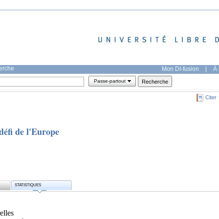
herche
Mon DI-fusion
|
À 
Passe-partout
Citer
défi de l'Europe
STATISTIQUES