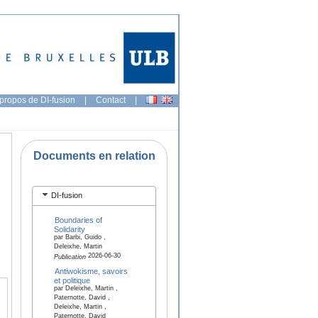
propos de DI-fusion
|
Contact
|
Documents en relation
DI-fusion
Boundaries of
Solidarity
par Barbi, Guido ,
Deleixhe, Martin
2026-06-30
Publication
Antiwokisme, savoirs
et politique
par Deleixhe, Martin ,
Paternotte, David ,
Deleixhe, Martin ,
Paternotte, David