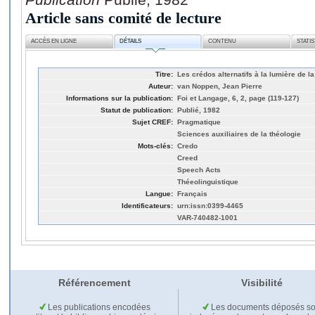
Article sans comité de lecture
ACCÈS EN LIGNE
DÉTAILS
CONTENU
STATI
Titre:
Les crédos alternatifs à la lumière de l
Auteur:
van Noppen, Jean Pierre
Informations sur la publication:
Foi et Langage, 6, 2, page (119-127)
Statut de publication:
Publié, 1982
Sujet CREF:
Pragmatique
Sciences auxiliaires de la théologie
Mots-clés:
Credo
Creed
Speech Acts
Théeolinguistique
Langue:
Français
Identificateurs:
urn:issn:0399-4465
VAR-740482-1001
Référencement
Visibilité
Les publications encodées
Les documents déposés so