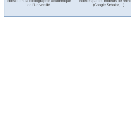
constituent la bibliographie académique
indexés par les moteurs de rech
de l'Université.
(Google Scholar,…).