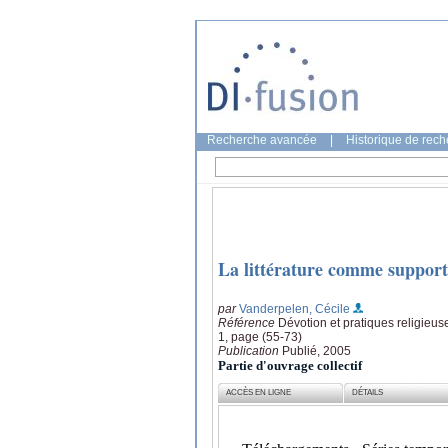
Recherche avancée
|
Historique de rec
La littérature comme support 
par
Vanderpelen, Cécile
Référence
Dévotion et pratiques religieuse
1, page (55-73)
Publication
Publié, 2005
Partie d'ouvrage collectif
ACCÈS EN LIGNE
DÉTAILS