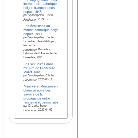
intellectuels catholiques
belges francophones
depuis 1945
par Vanderpelen, Cécile
2024-12-10
Publication
Les évolutions du
monde catholique belge
depuis 1990
par Vanderpelen, Cécile ,
Schreiber, Jean-Philippe ,
Portier, P.
Bruxelles,
Publication
Editions de l'Université de
Bruxelles, 2026
Les sexualités dans
l’œuvre de Françoise
Mallet-Joris
par Vanderpelen, Cécile
2025-04-18
Publication
Minerve et Mercure en
chemise noire:Les
savoirs de la
propagande entre
fascisme et démocratie
par Di Jorio, Irene
2026-04-02
Publication