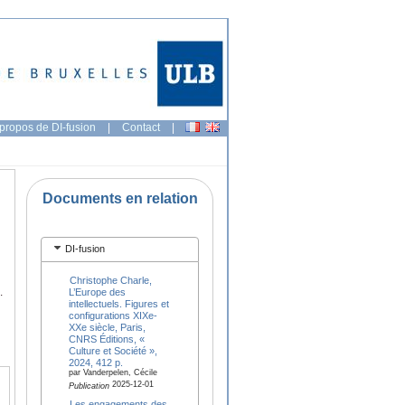
propos de DI-fusion
|
Contact
|
Documents en relation
DI-fusion
Christophe Charle,
.
L’Europe des
intellectuels. Figures et
configurations XIXe-
XXe siècle, Paris,
CNRS Éditions, «
Culture et Société »,
2024, 412 p.
par Vanderpelen, Cécile
2025-12-01
Publication
Les engagements des